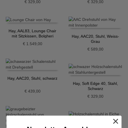
€
329,00
€
329,00
Hay, AAL83, Lounge Chair
mit Sitzkissen, Bolgheri
Hay, AAC20, Stuhl, Weiss-
Grau
€
1.549,00
€
589,00
Hay, AAC20, Stuhl, schwarz
Hay, Soft Edge 40, Stahl,
Schwarz
€
439,00
€
329,00
×