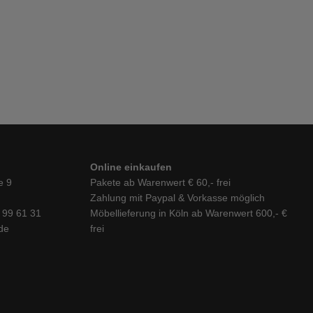
Online einkaufen
e 9
Pakete ab Warenwert € 60,- frei
Zahlung mit Paypal & Vorkasse möglich
6 99 61 31
Möbellieferung in Köln ab Warenwert 600,- €
de
frei