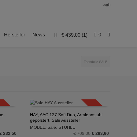
Login
Hersteller
News
0
€
439,00
(1)
Toendel
>
SALE
SALE!
SALE!
ue-
HAY, AAC 127 Soft Duo, Armlehnstuhl
gepolstert, Sale Aussteller
IN DEN WARENKORB
MÖBEL
,
Sale
,
STÜHLE
Ursprünglicher
Aktueller
Ursprünglicher
Aktueller
€
232,50
€
709,00
€
283,60