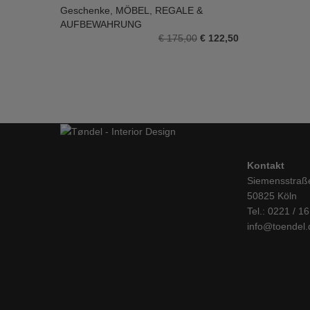
Geschenke
,
MÖBEL
,
REGALE &
IN DEN WARENKORB
AUFBEWAHRUNG
Ursprünglicher
Aktueller
€
175,00
€
122,50
Preis
Preis
war:
ist:
€ 175,00
€ 122,50.
Kontakt
Siemensstraß
50825 Köln
Tel.: 0221 / 1
info@toendel.