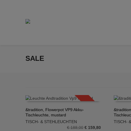
SALE
SALE!
&tradition, Flowerpot VP9 Akku-
&traditio
Tischleuchte, mustard
Tischleuc
IN DEN WARENKORB
IN DE
TISCH- & STEHLEUCHTEN
TISCH-
Ursprünglicher
Aktueller
€
188,00
€
159,80