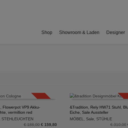
Shop
Showroom & Laden
Designer
SALE!
n, Flowerpot VP9 Akku-
&Tradition, Rely HW71 Stuhl, Bl
hte, vermillion red
Eiche, Sale Aussteller
N WARENKORB
IN DEN WARENKORB
 & STEHLEUCHTEN
MÖBEL
,
Sale
,
STÜHLE
Ursprünglicher
Aktueller
€
188,00
€
159,80
€
310,00