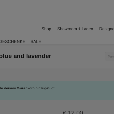
Shop
Showroom & Laden
Designe
GESCHENKE
SALE
 blue and lavender
Toen
rde deinem Warenkorb hinzugefügt.
€
12,00