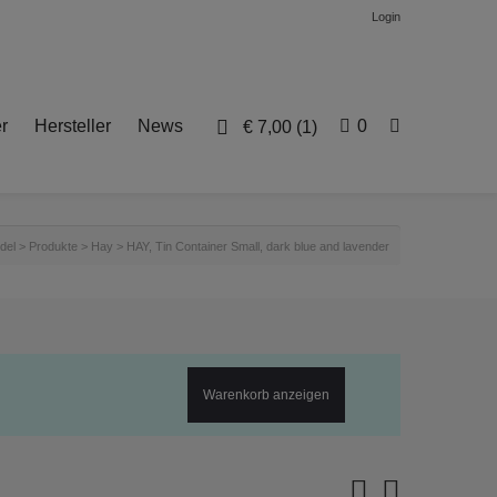
Login
r
Hersteller
News
0
€
7,00
(1)
del
>
Produkte
>
Hay
>
HAY, Tin Container Small, dark blue and lavender
Warenkorb anzeigen