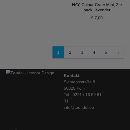
HAY, Colour Crate Mini, 2er
pack, lavender
€
7,00
1
2
3
4
5
→
Kontakt
Siemensstraße 9
50825 Köln
Tel.: 0221 / 16 99 61
31
info@toendel.de