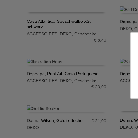
Casa Atlántica, Seeschwalbe XS,
Depeapa, 
schwarz
DEKO
,
G
IN DEN WARENKORB
IN DE
ACCESSOIRES
,
DEKO
,
Geschenke
€
8,40
Depeapa, Print A4, Casa Portuguesa
Depeapa, 
ACCESSOIRES
,
DEKO
,
Geschenke
ACCESS
IN DEN WARENKORB
IN DE
€
23,00
Donna Wi
Donna Wilson, Goldie Becher
€
21,00
DEKO
,
K
DEKO
IN DE
IN DEN WARENKORB