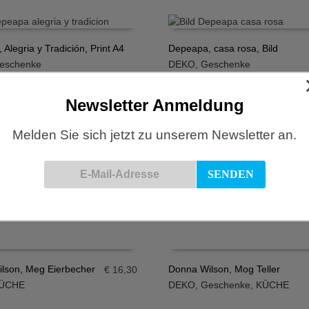
Alegria y Tradición, Print A4
Depeapa, casa rosa, Bild
eschenke
DEKO
,
Geschenke
N WARENKORB
IN DEN WARENKORB
€
23,00
Newsletter Anmeldung
Melden Sie sich jetzt zu unserem Newsletter an.
Depeapa, Print A4, Jarrones
Print A4, Interior I
ACCESSOIRES
,
DEKO
,
Gesche
OIRES
,
DEKO
,
Geschenke
IN DEN WARENKORB
N WARENKORB
€
23,00
lson, Meg Eierbecher
Donna Wilson, Mog Teller
€
16,30
ÜCHE
DEKO
,
Geschenke
,
KÜCHE
N WARENKORB
IN DEN WARENKORB