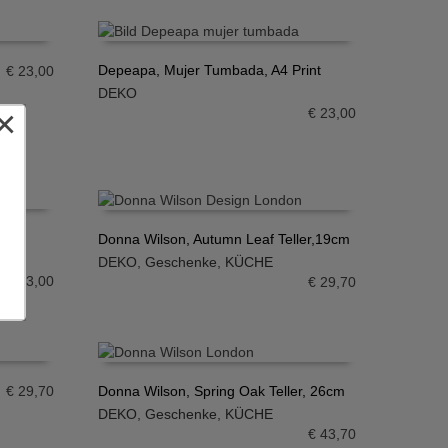
Depeapa, Mujer Tumbada, A4 Print
€
23,00
DEKO
IN DEN WARENKORB
×
€
23,00
Donna Wilson, Autumn Leaf Teller,19cm
nke
DEKO
,
Geschenke
,
KÜCHE
IN DEN WARENKORB
€
23,00
€
29,70
€
29,70
Donna Wilson, Spring Oak Teller, 26cm
DEKO
,
Geschenke
,
KÜCHE
IN DEN WARENKORB
€
43,70