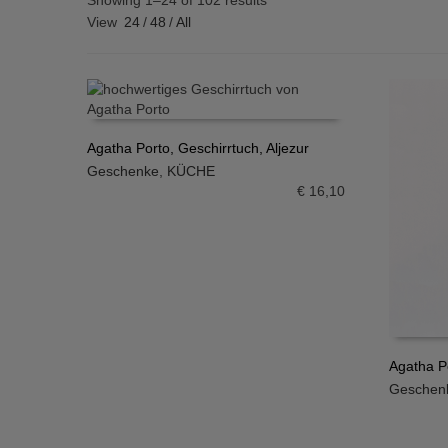
Showing 1–24 of 102 results
View
24
/
48
/
All
Agatha Porto, Geschirrtuch, Aljezur
Geschenke
,
KÜCHE
IN DEN WARENKORB
€
16,10
Agatha P
Geschen
IN DE