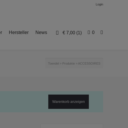
Login
r
Hersteller
News
0
€
7,00
(1)
Toendel
>
Produkte
>
ACCESSOIRES
Warenkorb anzeigen