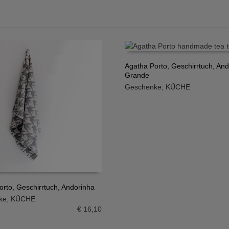
Agatha Porto, Geschirrtuch, An
Grande
IN DEN WARENKORB
Geschenke
,
KÜCHE
orto, Geschirrtuch, Andorinha
ke
,
KÜCHE
N WARENKORB
€
16,10