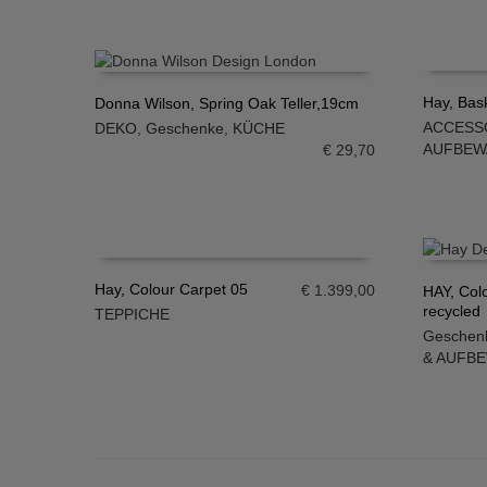
Hay, Bask
Donna Wilson, Spring Oak Teller,19cm
ACCESS
DEKO
,
Geschenke
,
KÜCHE
IN DE
IN DEN WARENKORB
AUFBE
€
29,70
Hay, Colour Carpet 05
€
1.399,00
HAY, Colo
recycled
TEPPICHE
IN DEN WARENKORB
IN DE
Geschen
& AUFB