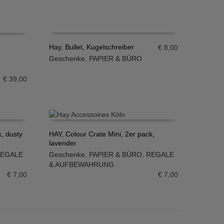
Hay, Bullet, Kugelschreiber
€
8,00
Geschenke
,
PAPIER & BÜRO
IN DEN WARENKORB
€
39,00
k, dusty
HAY, Colour Crate Mini, 2er pack,
lavender
IN DEN WARENKORB
EGALE
Geschenke
,
PAPIER & BÜRO
,
REGALE
& AUFBEWAHRUNG
€
7,00
€
7,00