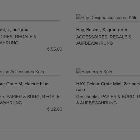
et, L, hellgrau
Hay, Basket, S, grau-grün
OIRES
,
REGALE &
ACCESSOIRES
,
REGALE &
N WARENKORB
IN DEN WARENKORB
WAHRUNG
AUFBEWAHRUNG
€
55,00
ur Crate M, electric blue,
HAY, Colour Crate Mini, 2er pac
rose
N WARENKORB
IN DEN WARENKORB
ke
,
PAPIER & BÜRO
,
REGALE
Geschenke
,
PAPIER & BÜRO
,
R
EWAHRUNG
& AUFBEWAHRUNG
€
12,00