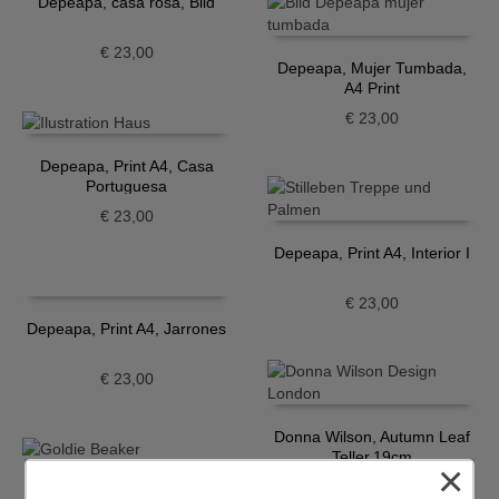
Depeapa, casa rosa, Bild
€
23,00
Depeapa, Mujer Tumbada,
A4 Print
€
23,00
Depeapa, Print A4, Casa
Portuguesa
€
23,00
Depeapa, Print A4, Interior I
€
23,00
Depeapa, Print A4, Jarrones
€
23,00
Donna Wilson, Autumn Leaf
Teller,19cm
×
€
29,70
Donna Wilson, Goldie Becher