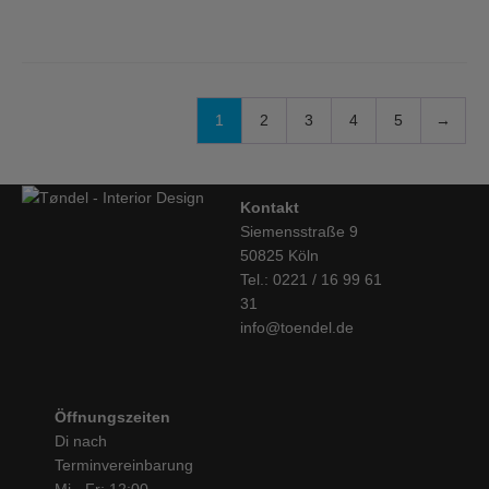
1
2
3
4
5
→
Kontakt
Siemensstraße 9
50825 Köln
Tel.: 0221 / 16 99 61
31
info@toendel.de
Öffnungszeiten
Di nach
Terminvereinbarung