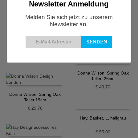
Newsletter Anmeldung
€
21,00
Melden Sie sich jetzt zu unserem
Newsletter an.
Donna Wilson, Meg
Eierbecher
€
16,30
Donna Wilson, Mog Teller
€
29,70
Donna Wilson, Spring Oak
Teller, 26cm
€
43,70
Donna Wilson, Spring Oak
Teller,19cm
€
29,70
Hay, Basket, L, hellgrau
€
55,00