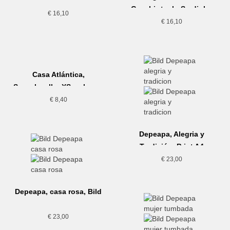
Geschirrtuch, Andorinha
Geschirrtuch, Sardinha
Grande
€
16,10
€
16,10
Casa Atlántica,
Seeschwalbe XS, schwarz
€
8,40
Depeapa, Alegria y
Tradición, Print A4
€
23,00
Depeapa, casa rosa, Bild
€
23,00