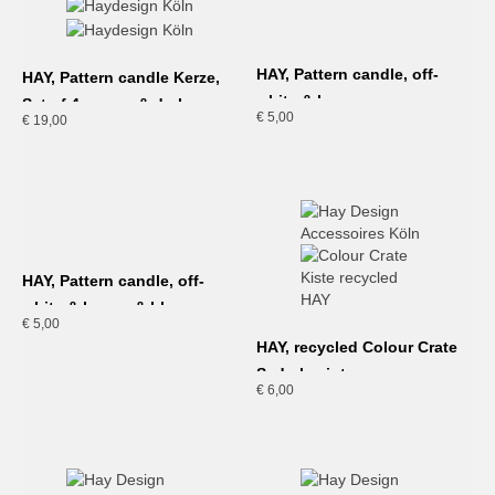
HAY, Pattern candle, off-
HAY, Pattern candle Kerze,
white & brown
Set of 4, cream & dark
€
5,00
€
19,00
HAY, Pattern candle, off-
white & brown & blue
€
5,00
HAY, recycled Colour Crate
S, dark mint
€
6,00