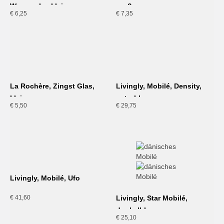
Wasserglas klein
groß
€
6,25
€
7,35
La Rochère, Zingst Glas,
Livingly, Mobilé, Density,
klein
petrol-braun
€
5,50
€
29,75
Livingly, Mobilé, Ufo
€
41,60
Livingly, Star Mobilé,
dunkelblau
€
25,10