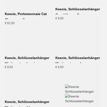
Keecie, Schlüsselanhänger
Keecie, Portemonnaie Cat
Good House Keeper,
€
9,50
Chase small, cognac
dunkelbraun
€
62,50
Keecie, Schlüsselanhänger
Keecie, Schlüsselanhänger
Minitweet, aubergine
Minitweet, coral
€
9,50
€
9,50
Keecie, Schlüsselanhänger