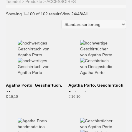
Toendel
>
Produkte
>
ACCESSOIRES
Showing 1–100 of 102 results
View
24
/
48
/
All
Agatha Porto, Geschirrtuch,
Agatha Porto, Geschirrtuch,
Aljezur
Andorinha
€
16,10
€
16,10