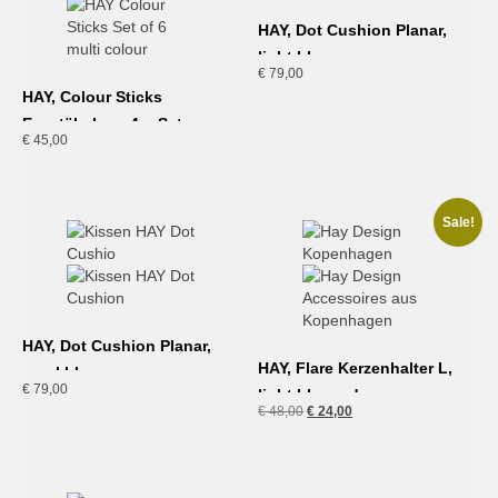
HAY, Dot Cushion Planar,
light blue
€
79,00
HAY, Colour Sticks
Essstäbchen, 4er Set
€
45,00
Sale!
HAY, Dot Cushion Planar,
HAY, Flare Kerzenhalter L,
royal blue
€
79,00
light blue red
Ursprünglicher
Aktueller
€
48,00
€
24,00
Preis
Preis
war:
ist:
€ 48,00
€ 24,00.