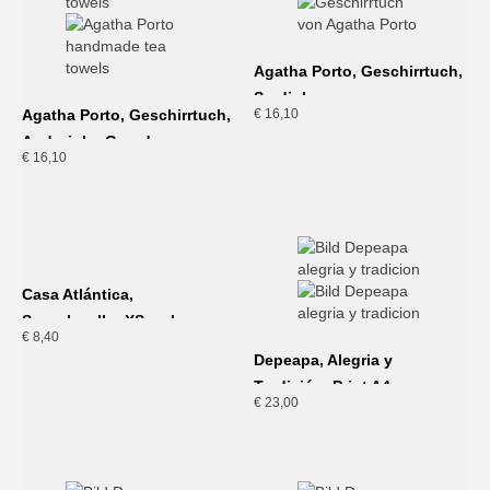
Agatha Porto, Geschirrtuch,
Sardinha
Agatha Porto, Geschirrtuch,
€
16,10
Andorinha Grande
€
16,10
Casa Atlántica,
Seeschwalbe XS, schwarz
€
8,40
Depeapa, Alegria y
Tradición, Print A4
€
23,00