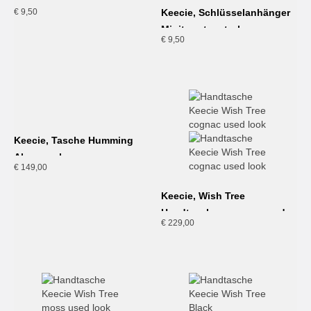
Minitweet, gold
€
9,50
Keecie, Schlüsselanhänger
Minitweet, petrol
€
9,50
Keecie, Tasche Humming
Along, schwarz
€
149,00
Keecie, Wish Tree
Handtasche, cognac used
€
229,00
look