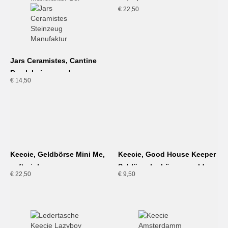
petrol
€
22,50
Jars Ceramistes, Cantine
Bowl, beige-sand
€
14,50
Keecie, Geldbörse Mini Me,
Keecie, Good House Keeper
soft pink
Schlüsselanhänger, gold
€
22,50
€
9,50