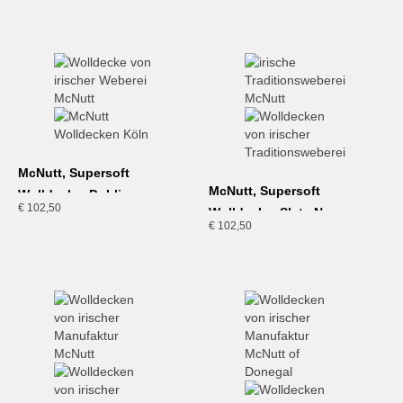
McNutt, Supersoft
McNutt, Supersoft
Wolldecke, Dublin
€
102,50
Wolldecke, Slate Navy
€
102,50