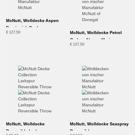
McNutt, Wolldecke Aspen
Provincial, Cashmere-
€
127,50
McNutt, Wolldecke Petrol
Merino
Ombre, Alpaca-Merino
€
127,50
McNutt, Wolldecke
McNutt, Wolldecke Seaspray
Reversible Larkspur
Reversible