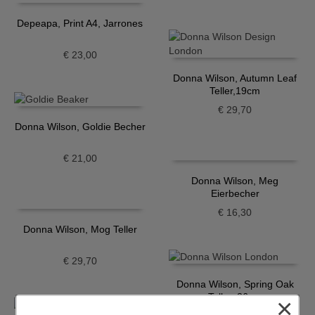
Depeapa, Print A4, Jarrones
€
23,00
Donna Wilson, Autumn Leaf
Teller,19cm
€
29,70
Donna Wilson, Goldie Becher
€
21,00
Donna Wilson, Meg
Eierbecher
€
16,30
Donna Wilson, Mog Teller
€
29,70
Donna Wilson, Spring Oak
Teller, 26cm
×