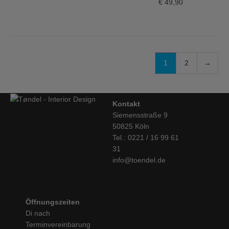
€
49,90
1
2
→
Kontakt
Siemensstraße 9
50825 Köln
Tel.: 0221 / 16 99 61
31
info@toendel.de
Öffnungszeiten
Di nach
Terminvereinbarung