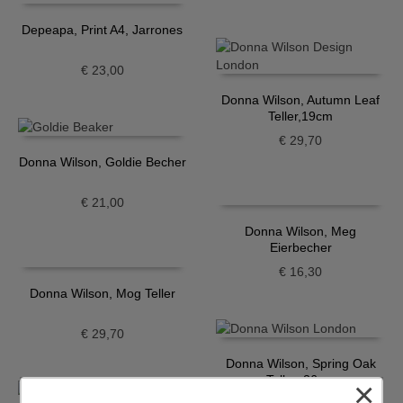
Depeapa, Print A4, Jarrones
€
23,00
Donna Wilson, Autumn Leaf
Teller,19cm
€
29,70
Donna Wilson, Goldie Becher
€
21,00
Donna Wilson, Meg
Eierbecher
€
16,30
Donna Wilson, Mog Teller
€
29,70
Donna Wilson, Spring Oak
Teller, 26cm
×