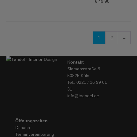
€
49,90
1
2
→
Kontakt
Siemensstraße 9
50825 Köln
Tel.: 0221 / 16 99 61
31
info@toendel.de
Öffnungszeiten
Di nach
Terminvereinbarung