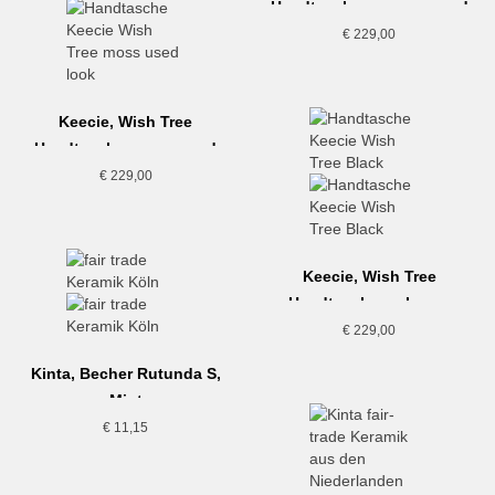
Handtasche, cognac used
look
€
229,00
Keecie, Wish Tree
Handtasche, moss used
look
€
229,00
Keecie, Wish Tree
Handtasche, schwarz
€
229,00
Kinta, Becher Rutunda S,
Mint
€
11,15