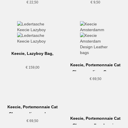
gold
€
22,50
€
9,50
Keecie, Lazyboy Bag,
cognac
Keecie, Portemonnaie Cat
€
159,00
Chase medium, Cognac
€
69,50
Keecie, Portemonnaie Cat
Chase medium, schwarz
Keecie, Portemonnaie Cat
€
69,50
Chase small, aubergine