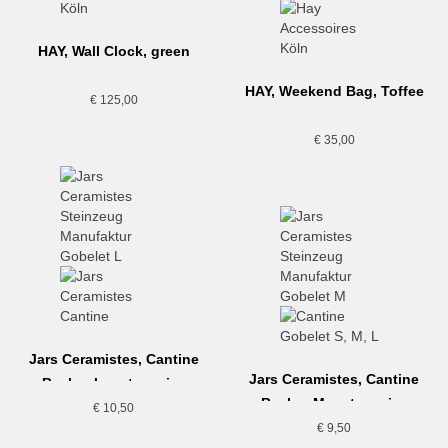
HAY, Wall Clock, green
HAY, Weekend Bag, Toffee
€
125,00
€
35,00
Jars Ceramistes, Cantine
Jars Ceramistes, Cantine
Becher L, naturweiss
Becher M, naturweiss
€
10,50
€
9,50