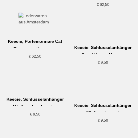
€
62,50
Keecie, Portemonnaie Cat
Keecie, Schlüsselanhänger
Chase small, cognac
Good House Keeper,
€
62,50
dunkelbraun
€
9,50
Keecie, Schlüsselanhänger
Keecie, Schlüsselanhänger
Minitweet, aubergine
Minitweet, coral
€
9,50
€
9,50