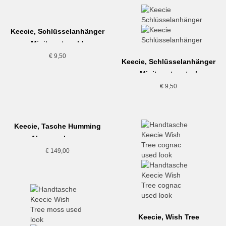
Keecie, Schlüsselanhänger
Minitweet, gold
€
9,50
Keecie, Schlüsselanhänger
Minitweet, petrol
€
9,50
Keecie, Tasche Humming
Along, schwarz
€
149,00
Keecie, Wish Tree