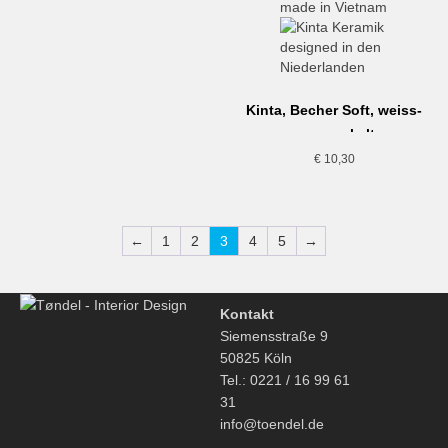
Kinta, Becher Soft, weiss-
gesprenkelt
€
10,30
←
1
2
3
4
5
→
Kontakt
Siemensstraße 9
50825 Köln
Tel.: 0221 / 16 99 61
31
info@toendel.de