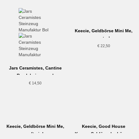
Keecie, Geldbörse Mini Me,
petrol
€
22,50
Jars Ceramistes, Cantine
Bowl, beige-sand
€
14,50
Keecie, Geldbörse Mini Me,
Keecie, Good House
soft pink
Keeper Schlüsselanhänger,