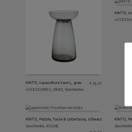
KINTO, Aq
ACCESSO
IN DEN
KINTO, Aquaculture Vase L, grau
€
29,50
ACCESSOIRES
,
DEKO
,
Geschenke
IN DEN WARENKORB
KINTO, Pebble, Tasse & Untertasse, schwarz
KINTO, Pe
Geschenke
,
KÜCHE
Geschenk
IN DEN WARENKORB
IN DEN