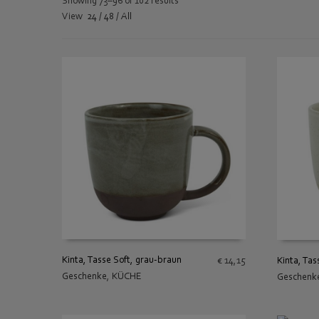
Showing 73–96 of 102 results
View
24
/
48
/
All
Kinta, Tasse Soft, grau-braun
Kinta, Tas
€
14,15
Geschenke
,
KÜCHE
Geschenk
IN DEN WARENKORB
IN DEN