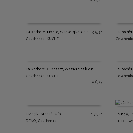
€
22,00
La Rochère, Libelle, Wasserglas klein
La Rochère
€
6,25
Geschenke
,
KÜCHE
Geschenk
IN DEN WARENKORB
IN DEN
La Rochère, Ouessant, Wasserglas klein
La Rochère
Geschenke
,
KÜCHE
Geschenk
IN DEN WARENKORB
IN DEN
€
6,25
Livingly, Mobilé, Ufo
Livingly, 
€
41,60
DEKO
,
Geschenke
DEKO
,
Ge
IN DEN WARENKORB
IN DEN