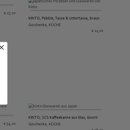
€
27,00
KINTO, Pebble, Tasse & Untertasse, braun
Geschenke
,
KÜCHE
IN DEN WARENKORB
€
22,00
×
KINTO, SCS Kaffeekanne aus Glas, 600ml
€
54,00
Geschenke
,
KÜCHE
IN DEN WARENKORB