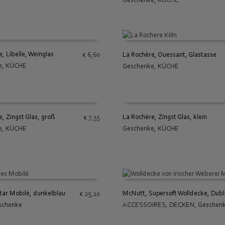
IN DEN WARENKORB
, Libelle, Weinglas
La Rochère, Ouessant, Glastasse
€
6,60
e
,
KÜCHE
Geschenke
,
KÜCHE
 WARENKORB
IN DEN WARENKORB
, Zingst Glas, groß
La Rochère, Zingst Glas, klein
€
7,35
e
,
KÜCHE
Geschenke
,
KÜCHE
 WARENKORB
IN DEN WARENKORB
Star Mobilé, dunkelblau
McNutt, Supersoft Wolldecke, Dubl
€
25,10
schenke
ACCESSOIRES
,
DECKEN
,
Geschen
 WARENKORB
IN DEN WARENKORB