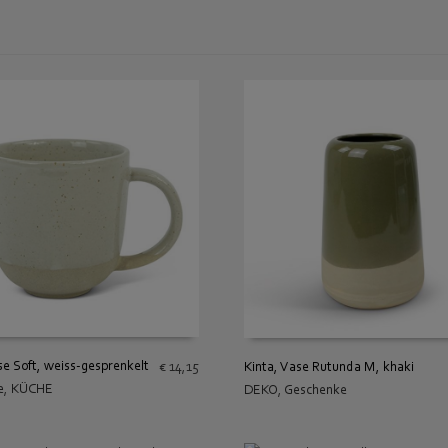
se Soft, weiss-gesprenkelt
Kinta, Vase Rutunda M, khaki
€
14,15
e
,
KÜCHE
DEKO
,
Geschenke
 WARENKORB
IN DEN WARENKORB