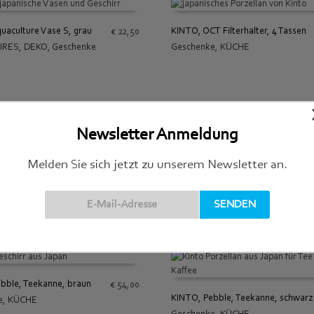
uaculture Vase S, grau
KINTO, OCT Filterhalter, 4 Tassen
€
22,50
IRES
,
DEKO
,
Geschenke
Geschenke
,
KÜCHE
 WARENKORB
IN DEN WARENKORB
Newsletter Anmeldung
Melden Sie sich jetzt zu unserem Newsletter an.
bble, Teekanne, braun
€
54,00
KINTO, Pebble, Teekanne, schwarz
e
,
KÜCHE
 WARENKORB
Geschenke
,
KÜCHE