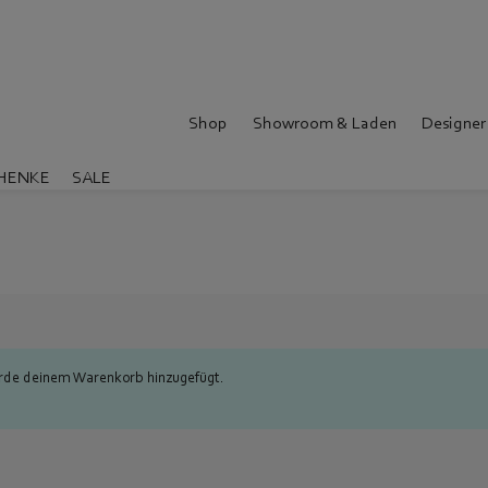
Shop
Showroom & Laden
Designer
HENKE
SALE
urde deinem Warenkorb hinzugefügt.