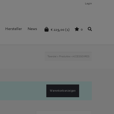
Login
Hersteller
News
0
€
229,00
(1)
Toendel
>
Produkte
>
ACCESSOIRES
Warenkorb anzeigen