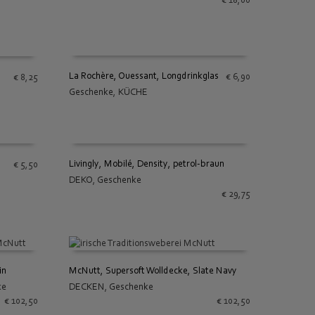
€
18,00
La Rochère, Ouessant, Longdrinkglas
€
6,90
€
8,25
Geschenke
,
KÜCHE
IN DEN WARENKORB
Livingly, Mobilé, Density, petrol-braun
€
5,50
DEKO
,
Geschenke
IN DEN WARENKORB
€
29,75
in
McNutt, Supersoft Wolldecke, Slate Navy
ke
DECKEN
,
Geschenke
IN DEN WARENKORB
€
102,50
€
102,50