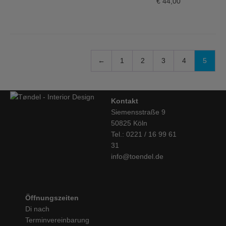
€
44,00
←
1
2
3
4
5
Kontakt
Siemensstraße 9
50825 Köln
Tel.: 0221 / 16 99 61
31
info@toendel.de
Öffnungszeiten
Di nach
Terminvereinbarung