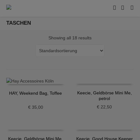
TASCHEN
Showing all 18 results
Keecie, Geldbörse Mini Me,
HAY, Weekend Bag, Toffee
petrol
€
22,50
€
35,00
Keecie, Geldbörse Mini Me,
Keecie, Good House Keeper