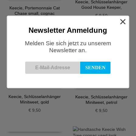
Keecie, Schlüsselanhänger
Good House Keeper,
Keecie, Portemonnaie Cat
dunkelbraun
Chase small, cognac
€
9,50
×
€
62,50
Newsletter Anmeldung
Melden Sie sich jetzt zu unserem
Newsletter an.
Keecie, Schlüsselanhänger
Keecie, Schlüsselanhänger
Minitweet, aubergine
Minitweet, coral
€
9,50
€
9,50
Keecie, Schlüsselanhänger
Keecie, Schlüsselanhänger
Minitweet, gold
Minitweet, petrol
€
9,50
€
9,50