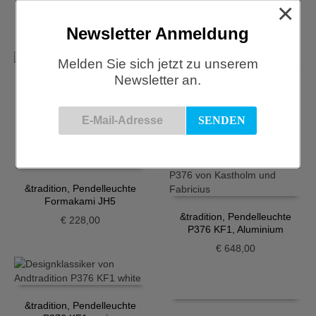
×
€
391,00
€
391,00
Newsletter Anmeldung
Melden Sie sich jetzt zu unserem
Newsletter an.
&tradition, Pendelleuchte
&tradition, Pendelleuchte
Formakami JH4
Formakami JH3
€
202,00
€
202,00
&tradition, Pendelleuchte
Formakami JH5
&tradition, Pendelleuchte
€
228,00
P376 KF1, Aluminium
€
648,00
&tradition, Pendelleuchte