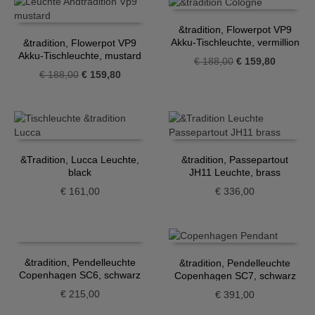
&tradition, Flowerpot VP9
Akku-Tischleuchte, vermillion
&tradition, Flowerpot VP9
red
Akku-Tischleuchte, mustard
Ursprünglicher
Aktueller
€
188,00
€
159,80
Ursprünglicher
Aktueller
€
188,00
€
159,80
Preis
Preis
Preis
Preis
war:
ist:
war:
ist:
€ 188,00
€ 159,80
€ 188,00
€ 159,80.
&Tradition, Lucca Leuchte,
&tradition, Passepartout
black
JH11 Leuchte, brass
€
161,00
€
336,00
&tradition, Pendelleuchte
&tradition, Pendelleuchte
Copenhagen SC6, schwarz
Copenhagen SC7, schwarz
€
215,00
€
391,00