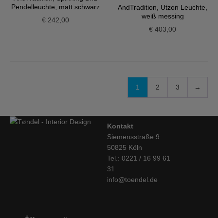
Pendelleuchte, matt schwarz
AndTradition, Utzon Leuchte,
weiß messing
€
242,00
€
403,00
1
2
3
→
Kontakt
Siemensstraße 9
50825 Köln
Tel.: 0221 / 16 99 61
31
info@toendel.de