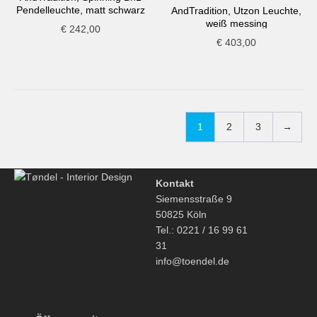
Pendelleuchte, matt schwarz
AndTradition, Utzon Leuchte,
weiß messing
€
242,00
€
403,00
1
2
3
→
Kontakt
Siemensstraße 9
50825 Köln
Tel.: 0221 / 16 99 61
31
info@toendel.de