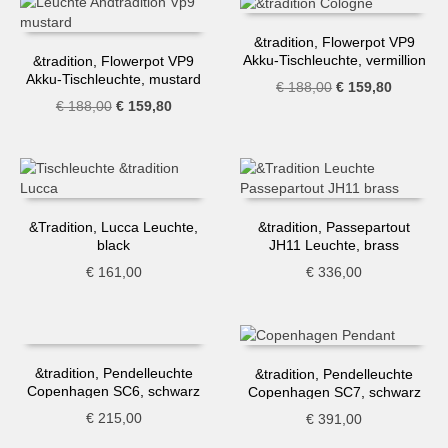
&tradition, Flowerpot VP9
Akku-Tischleuchte, vermillion
&tradition, Flowerpot VP9
red
Akku-Tischleuchte, mustard
Ursprünglicher
Aktueller
€
188,00
€
159,80
Ursprünglicher
Aktueller
€
188,00
€
159,80
Preis
Preis
Preis
Preis
war:
ist:
war:
ist:
€ 188,00
€ 159,80
€ 188,00
€ 159,80.
&Tradition, Lucca Leuchte,
&tradition, Passepartout
black
JH11 Leuchte, brass
€
161,00
€
336,00
&tradition, Pendelleuchte
&tradition, Pendelleuchte
Copenhagen SC6, schwarz
Copenhagen SC7, schwarz
€
215,00
€
391,00