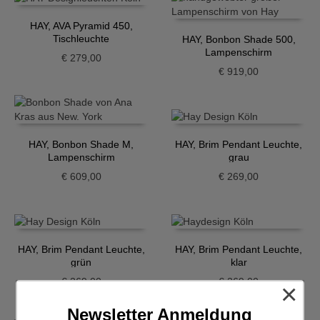
HAY, AVA Pyramid 450,
Tischleuchte
HAY, Bonbon Shade 500,
Lampenschirm
€
279,00
€
919,00
HAY, Bonbon Shade M,
HAY, Brim Pendant Leuchte,
Lampenschirm
grau
€
609,00
€
269,00
HAY, Brim Pendant Leuchte,
HAY, Brim Pendant Leuchte,
grün
klar
€
269,00
€
269,00
×
Newsletter Anmeldung