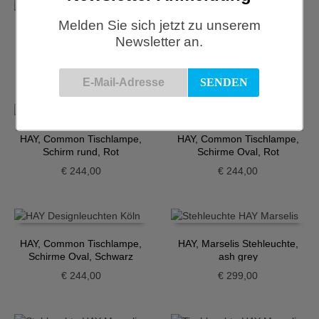
Melden Sie sich jetzt zu unserem
HAY, Common Stehlampe,
HAY, Common Stehleuchte,
Newsletter an.
Schirm rund, Schwarz
Schirm oval, Schwarz
€
294,00
€
294,00
HAY, Common Tischlampe,
HAY, Common Tischlampe,
Schirm rund, Rot
Schirme Oval, Rot
€
244,00
€
244,00
HAY, Common Tischlampe,
HAY, Marselis Stehleuchte,
Schirme Oval, Schwarz
ash grey
€
244,00
€
299,00