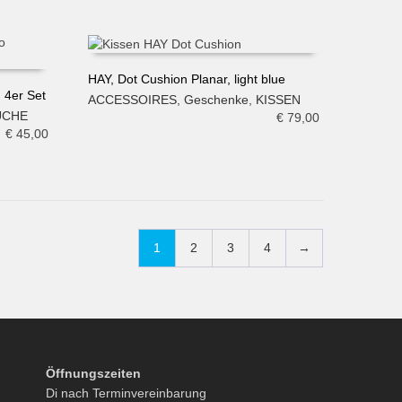
HAY, Dot Cushion Planar, light blue
 4er Set
ACCESSOIRES
,
Geschenke
,
KISSEN
IN DEN WARENKORB
ÜCHE
€
79,00
€
45,00
1
2
3
4
→
Öffnungszeiten
Di nach Terminvereinbarung