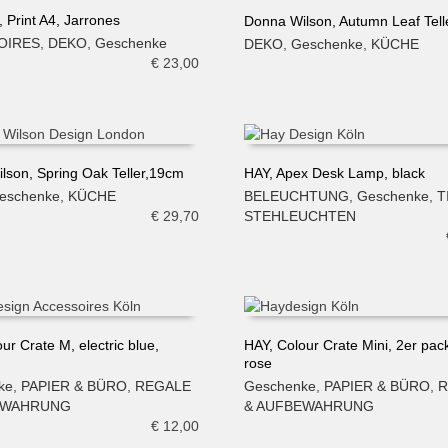
 Print A4, Jarrones
Donna Wilson, Autumn Leaf Tel
OIRES
,
DEKO
,
Geschenke
DEKO
,
Geschenke
,
KÜCHE
N WARENKORB
IN DEN WARENKORB
€
23,00
lson, Spring Oak Teller,19cm
HAY, Apex Desk Lamp, black
eschenke
,
KÜCHE
BELEUCHTUNG
,
Geschenke
,
T
N WARENKORB
IN DEN WARENKORB
€
29,70
STEHLEUCHTEN
ur Crate M, electric blue,
HAY, Colour Crate Mini, 2er pac
rose
N WARENKORB
IN DEN WARENKORB
ke
,
PAPIER & BÜRO
,
REGALE
Geschenke
,
PAPIER & BÜRO
,
R
EWAHRUNG
& AUFBEWAHRUNG
€
12,00