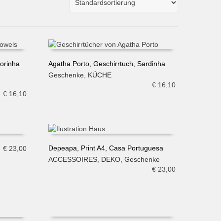
dorinha
Agatha Porto, Geschirrtuch, Sardinha
Geschenke
,
KÜCHE
IN DEN WARENKORB
€
16,10
€
16,10
Depeapa, Print A4, Casa Portuguesa
€
23,00
ACCESSOIRES
,
DEKO
,
Geschenke
IN DEN WARENKORB
€
23,00