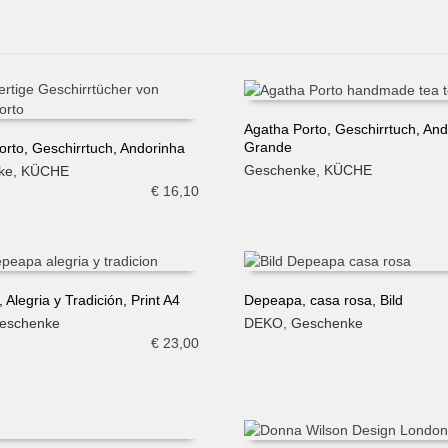
Agatha Porto, Geschirrtuch, An
Grande
orto, Geschirrtuch, Andorinha
IN DEN WARENKORB
Geschenke
,
KÜCHE
ke
,
KÜCHE
N WARENKORB
€
16,10
Alegria y Tradición, Print A4
Depeapa, casa rosa, Bild
eschenke
DEKO
,
Geschenke
N WARENKORB
IN DEN WARENKORB
€
23,00