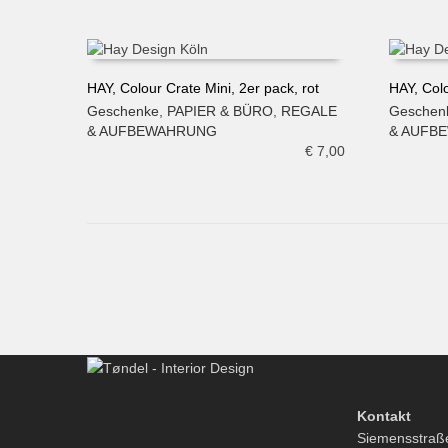
HAY, Colour Crate Mini, 2er pack, rot
HAY, Col
Geschenke
,
PAPIER & BÜRO
,
REGALE
Geschen
IN DEN WARENKORB
IN DE
& AUFBEWAHRUNG
& AUFB
€
7,00
Kontakt
Siemensstraß