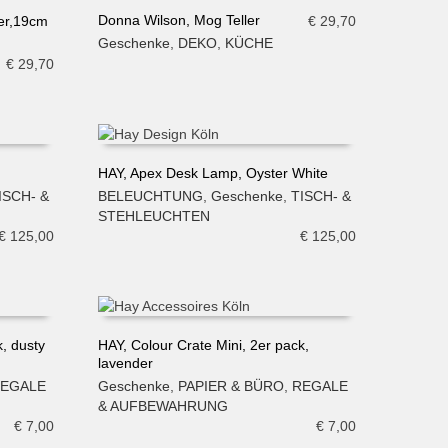
Donna Wilson, Mog Teller
€
29,70
ler,19cm
Geschenke
,
DEKO
,
KÜCHE
IN DEN WARENKORB
€
29,70
HAY, Apex Desk Lamp, Oyster White
ISCH- &
BELEUCHTUNG
,
Geschenke
,
TISCH- &
IN DEN WARENKORB
STEHLEUCHTEN
€
125,00
€
125,00
k, dusty
HAY, Colour Crate Mini, 2er pack,
lavender
IN DEN WARENKORB
EGALE
Geschenke
,
PAPIER & BÜRO
,
REGALE
& AUFBEWAHRUNG
€
7,00
€
7,00