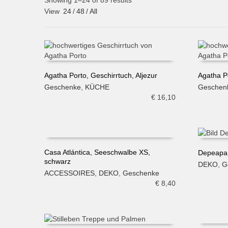
Showing 1–24 of 89 results
View
24
/
48
/
All
Agatha Porto, Geschirrtuch, Aljezur
Agatha P
Geschenke
,
KÜCHE
Geschen
IN DEN WARENKORB
IN DE
€
16,10
Casa Atlántica, Seeschwalbe XS,
Depeapa, 
schwarz
DEKO
,
G
IN DEN WARENKORB
IN DE
ACCESSOIRES
,
DEKO
,
Geschenke
€
8,40