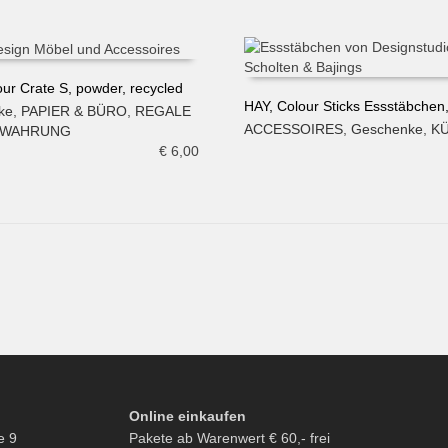
our Crate S, powder, recycled
HAY, Colour Sticks Essstäbchen,
ke
,
PAPIER & BÜRO
,
REGALE
N WARENKORB
ACCESSOIRES
,
Geschenke
,
K
EWAHRUNG
IN DEN WARENKORB
€
6,00
Online einkaufen
e 9
Pakete ab Warenwert € 60,- frei