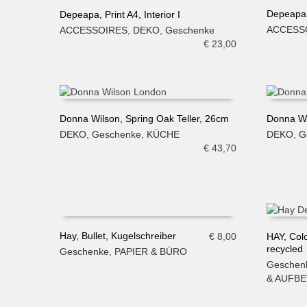
Depeapa,
Depeapa, Print A4, Interior I
ACCESS
ACCESSOIRES
,
DEKO
,
Geschenke
IN DE
IN DEN WARENKORB
€
23,00
Donna Wilson, Spring Oak Teller, 26cm
Donna Wi
DEKO
,
Geschenke
,
KÜCHE
DEKO
,
G
IN DEN WARENKORB
IN DE
€
43,70
Hay, Bullet, Kugelschreiber
€
8,00
HAY, Colo
recycled
Geschenke
,
PAPIER & BÜRO
IN DEN WARENKORB
IN DE
Geschen
& AUFB