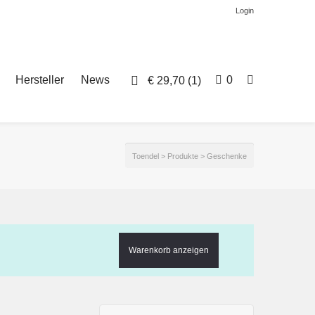
Login
Hersteller
News
0
€
29,70
(1)
Toendel
>
Produkte
>
Geschenke
Warenkorb anzeigen