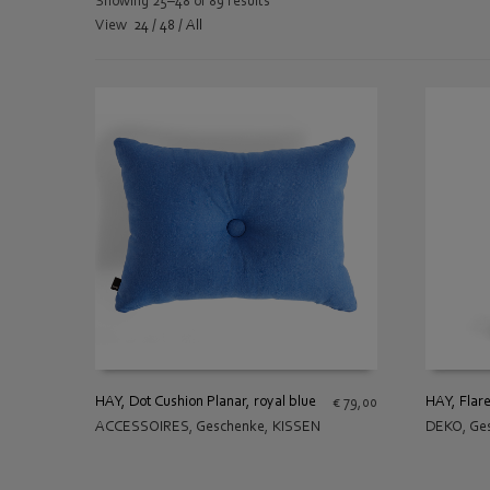
Showing 25–48 of 89 results
View
24
/
48
/
All
HAY, Flare
HAY, Dot Cushion Planar, royal blue
€
79,00
DEKO
,
Ge
ACCESSOIRES
,
Geschenke
,
KISSEN
IN DEN
IN DEN WARENKORB