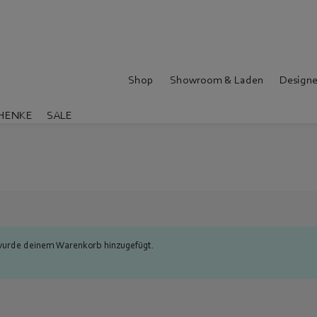
Shop
Showroom & Laden
Designe
HENKE
SALE
 wurde deinem Warenkorb hinzugefügt.