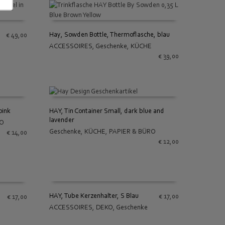
Hay, Sowden Bottle, Thermoflasche, blau
€
49,00
ACCESSOIRES
,
Geschenke
,
KÜCHE
IN DEN WARENKORB
€
39,00
pink
HAY, Tin Container Small, dark blue and
lavender
RO
IN DEN WARENKORB
Geschenke
,
KÜCHE
,
PAPIER & BÜRO
€
14,00
€
12,00
HAY, Tube Kerzenhalter, S Blau
€
17,00
€
17,00
ACCESSOIRES
,
DEKO
,
Geschenke
IN DEN WARENKORB