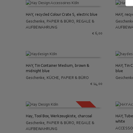
HAY, recycled Colour Crate S, electric blue
HAY, recyc
Geschenke
,
PAPIER & BÜRO
,
REGALE &
Geschenk
IN DEN WARENKORB
IN DEN
AUFBEWAHRUNG
AUFBEW
€
6,00
HAY, Tin Container Medium, brown &
HAY, Tin 
midnight blue
blue
IN DEN WARENKORB
IN DEN
Geschenke
,
KÜCHE
,
PAPIER & BÜRO
Geschenk
€
14,00
SALE!
Hay, Tool Box, Werkzeugkiste, charcoal
HAY, Tube
white
Geschenke
,
PAPIER & BÜRO
,
REGALE &
IN DEN WARENKORB
IN DEN
ACCESSO
AUFBEWAHRUNG