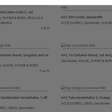
led Colour Crate S, red
HAY, Rim Carafe, Glaskaraffe
e
,
PAPIER & BÜRO
,
REGALE &
 WARENKORB
ACCESSOIRES
,
Geschenke
,
KÜCHE
AHRUNG
IN DEN WARENKORB
€
6,00
Container Round, burgundy and ice
HAY, Tin Container Round, red and 
Geschenke
,
KÜCHE
,
PAPIER & BÜ
 WARENKORB
IN DEN WARENKORB
e
,
KÜCHE
,
PAPIER & BÜRO
€
14,00
 Candleholder Kerzenhalter, S off-
HAY, Tube Kerzenhalter S, Orange
ACCESSOIRES
,
DEKO
,
Geschenke
 WARENKORB
IN DEN WARENKORB
IRES
,
DEKO
,
Geschenke