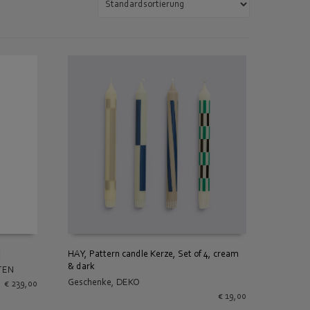
d
HAY, Pattern candle Kerze, Set of 4, cream
& dark
TEN
IN DEN WARENKORB
Geschenke
,
DEKO
€
239,00
€
19,00