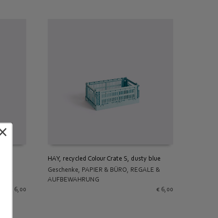
×
 mint
HAY, recycled Colour Crate S, dusty blue
LE &
Geschenke
,
PAPIER & BÜRO
,
REGALE &
IN DEN WARENKORB
AUFBEWAHRUNG
€
6,00
€
6,00