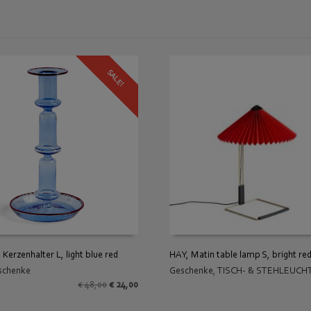
SALE!
 Kerzenhalter L, light blue red
HAY, Matin table lamp S, bright re
schenke
Geschenke
,
TISCH- & STEHLEUCH
 WARENKORB
IN DEN WARENKORB
Ursprünglicher
Aktueller
€
48,00
€
24,00
Preis
Preis