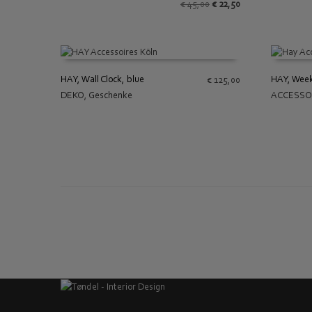
Ursprünglicher
Aktueller
€
45,00
€
22,50
Preis
Preis
war:
ist:
€ 45,00
€ 22,50.
HAY, Wall Clock, blue
HAY, Week
€
125,00
DEKO
,
Geschenke
ACCESSO
IN DEN WARENKORB
IN DEN