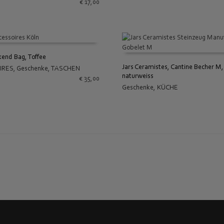
€
17,00
end Bag, Toffee
Jars Ceramistes, Cantine Becher M,
IRES
,
Geschenke
,
TASCHEN
 WARENKORB
naturweiss
€
35,00
IN DEN WARENKORB
Geschenke
,
KÜCHE