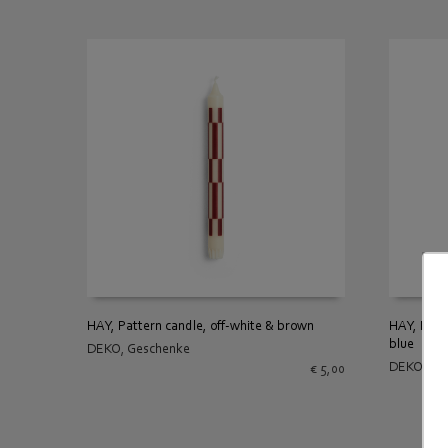
HAY, Pattern candle, off-white & brown
HAY, Patt
blue
DEKO
,
Geschenke
IN DEN WARENKORB
IN DEN
DEKO
,
Ge
€
5,00