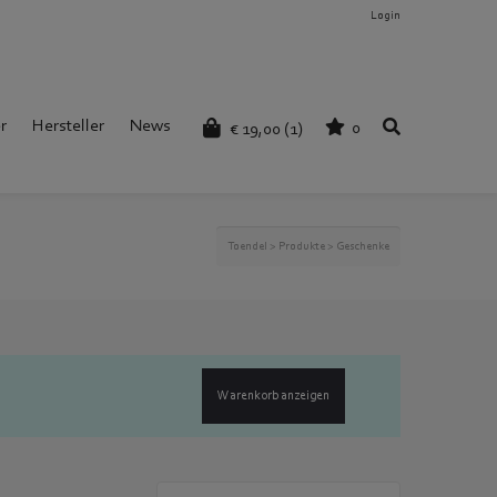
Login
r
Hersteller
News
0
€
19,00
(1)
Toendel
>
Produkte
>
Geschenke
Warenkorb anzeigen