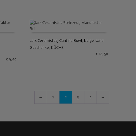
Jars Ceramistes, Cantine Bowl, beige-sand
Geschenke
,
KÜCHE
IN DEN WARENKORB
€
14,50
€
9,50
←
1
2
3
4
→