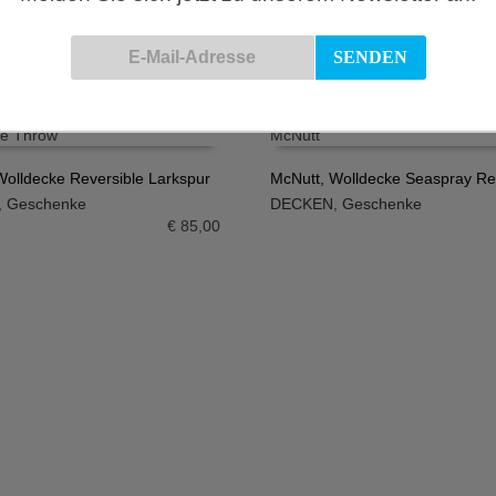
N WARENKORB
€
102,50
Wolldecke Reversible Larkspur
McNutt, Wolldecke Seaspray Re
,
Geschenke
DECKEN
,
Geschenke
N WARENKORB
IN DEN WARENKORB
€
85,00