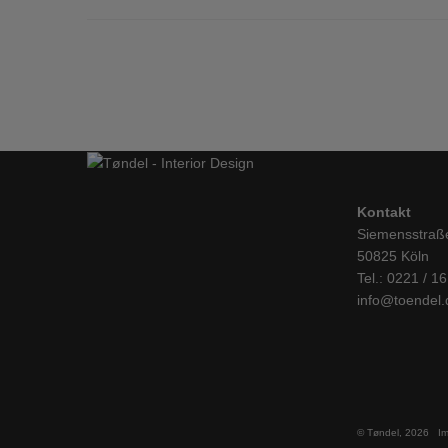
€ 175,00
€ 122,50.
Kontakt
Siemensstraß
50825 Köln
Tel.: 0221 / 1
info@toendel.
© Tøndel, 2026
I