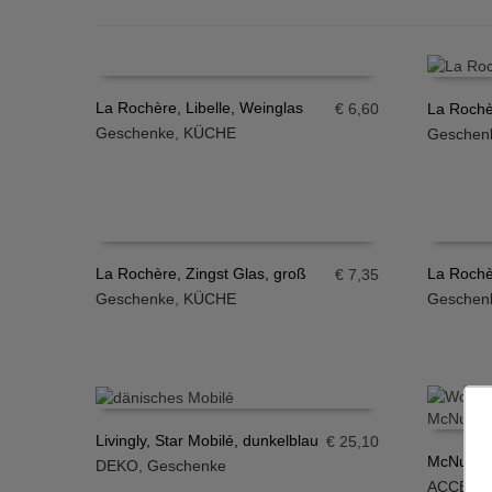
La Rochère, Libelle, Weinglas
€
6,60
La Rochè
Geschenke
,
KÜCHE
Geschen
IN DEN WARENKORB
IN DE
La Rochère, Zingst Glas, groß
La Rochèr
€
7,35
Geschenke
,
KÜCHE
Geschen
IN DEN WARENKORB
IN DE
Livingly, Star Mobilé, dunkelblau
€
25,10
McNutt, 
DEKO
,
Geschenke
IN DEN WARENKORB
ACCESS