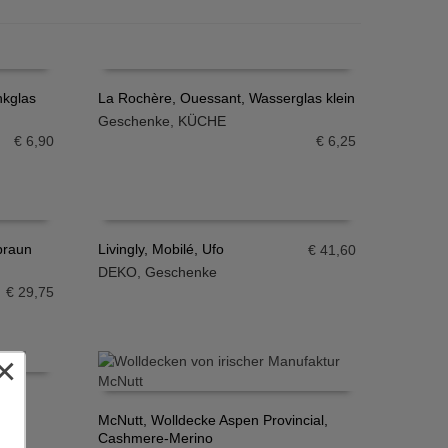
nkglas
La Rochère, Ouessant, Wasserglas klein
Geschenke
,
KÜCHE
IN DEN WARENKORB
€
6,90
€
6,25
-braun
Livingly, Mobilé, Ufo
€
41,60
DEKO
,
Geschenke
IN DEN WARENKORB
€
29,75
×
ate
McNutt, Wolldecke Aspen Provincial,
Cashmere-Merino