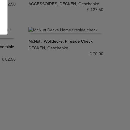
IN DEN WARENKORB
ACCESSOIRES
,
DECKEN
,
Geschenke
€
102,50
€
127,50
McNutt, Wolldecke, Fireside Check
versible
DECKEN
,
Geschenke
IN DEN WARENKORB
€
70,00
€
82,50