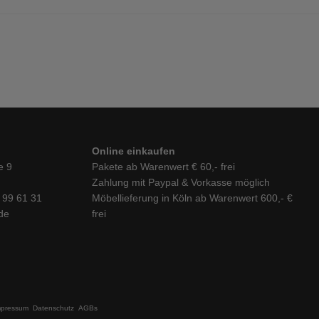
Online einkaufen
e 9
Pakete ab Warenwert € 60,- frei
Zahlung mit Paypal & Vorkasse möglich
6 99 61 31
Möbellieferung in Köln ab Warenwert 600,- €
de
frei
mpressum
Datenschutz
AGBs