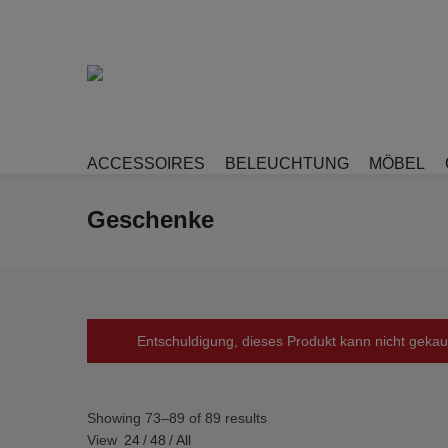
ACCESSOIRES
BELEUCHTUNG
MÖBEL
Geschenke
Entschuldigung, dieses Produkt kann nicht gekau
Showing 73–89 of 89 results
View
24
/
48
/
All