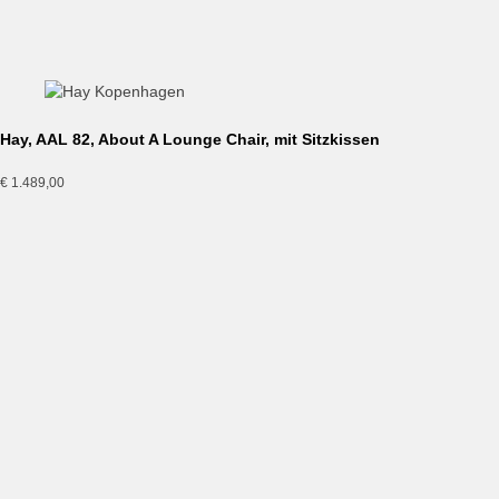
Hay, AAL 92, About A Lounge Chair mit Sitzkissen
€
1.819,00
Hay, AAL83, Lounge Chair mit Sitzkissen, Bolgheri
€
1.549,00