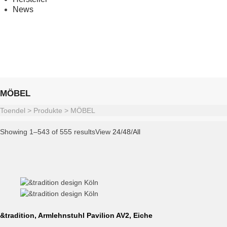
News
MÖBEL
Toendel
>
Produkte
>
MÖBEL
Showing 1–543 of 555 results
View
24
/
48
/
All
&tradition, Armlehnstuhl Pavilion AV2, Eiche