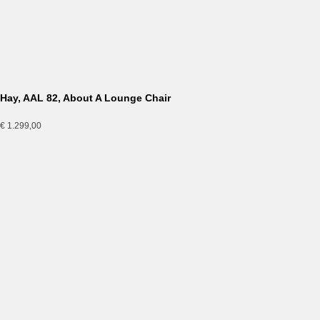
Hay, AAL 82, About A Lounge Chair, mit Sitzkissen
€
1.489,00
Hay, AAL 92, About A Lounge Chair
€
1.609,00