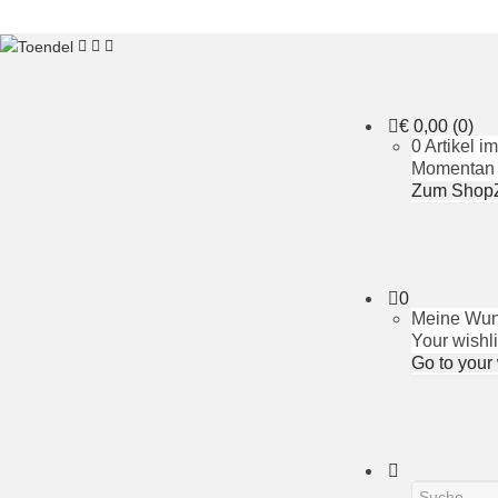
€
0,00
(0)
0 Artikel 
Momentan i
Zum Shop
0
Meine Wuns
Your wishli
Go to your 