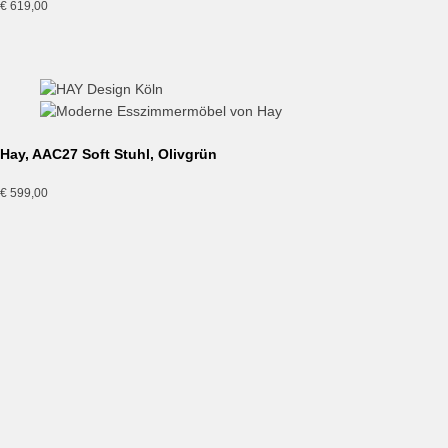
€
619,00
Hay, AAC27 Soft Stuhl, Olivgrün
€
599,00
Hay, AAL 82, About A Lounge Chair
€
1.299,00