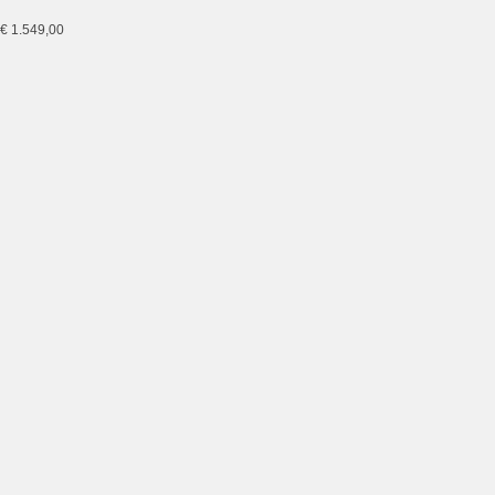
€
449,00
Sale