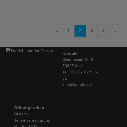
←
1
2
3
4
→
Kontakt
Siemensstraße 9
50825 Köln
Tel.: 0221 / 16 99 61
31
info@toendel.de
Öffnungszeiten
Di nach
Terminvereinbarung
Mi - Fr: 12:00-