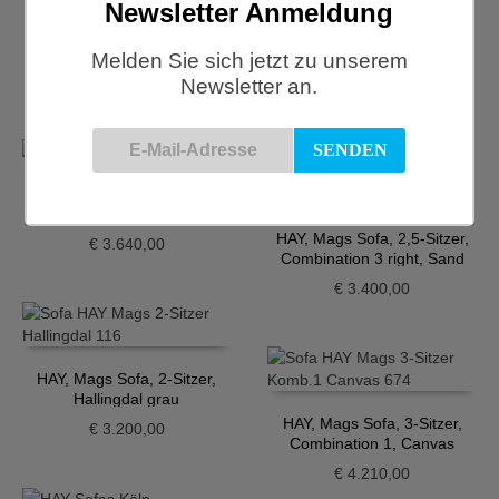
Newsletter Anmeldung
HAY, Mags Sofa, 2,5-Sitzer,
Combination 1, blau
Melden Sie sich jetzt zu unserem
HAY, Mags Sofa, 2,5-Sitzer,
€
3.540,00
Newsletter an.
Combination 3 right, beige-
meliert
€
3.640,00
HAY, Mags Sofa, 2,5-Sitzer,
Combination 3 right,
Grüngrau
HAY, Mags Sofa, 2,5-Sitzer,
€
3.640,00
Combination 3 right, Sand
€
3.400,00
HAY, Mags Sofa, 2-Sitzer,
Hallingdal grau
HAY, Mags Sofa, 3-Sitzer,
€
3.200,00
Combination 1, Canvas
€
4.210,00