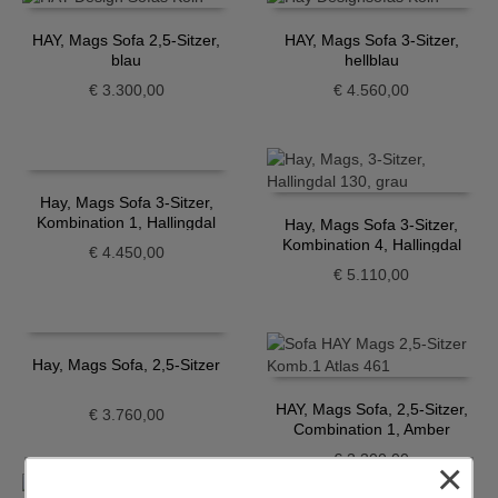
HAY, Mags Sofa 2,5-Sitzer,
HAY, Mags Sofa 3-Sitzer,
blau
hellblau
€
3.300,00
€
4.560,00
Hay, Mags Sofa 3-Sitzer,
Kombination 1, Hallingdal
Hay, Mags Sofa 3-Sitzer,
130
Kombination 4, Hallingdal
€
4.450,00
130
€
5.110,00
Hay, Mags Sofa, 2,5-Sitzer
HAY, Mags Sofa, 2,5-Sitzer,
€
3.760,00
Combination 1, Amber
€
3.300,00
×