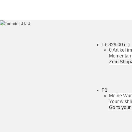
€
329,00
(1)
0 Artikel 
Momentan i
Zum Shop
0
Meine Wuns
Your wishli
Go to your 