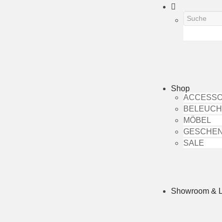
Shop
ACCESSO
BELEUC
MÖBEL
GESCHE
SALE
Showroom & 