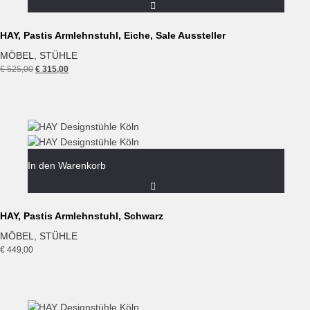
HAY, Pastis Armlehnstuhl, Eiche, Sale Aussteller
MÖBEL
,
STÜHLE
Ursprünglicher
Aktueller
€
525,00
€
315,00
Preis
Preis
war:
ist:
€ 525,00
€ 315,00.
In den Warenkorb
HAY, Pastis Armlehnstuhl, Schwarz
MÖBEL
,
STÜHLE
€
449,00