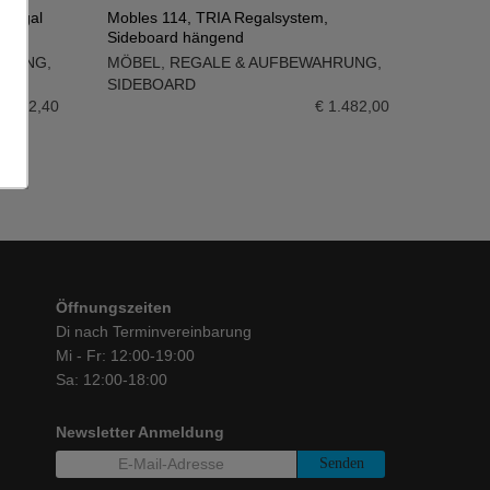
 Regal
Mobles 114, TRIA Regalsystem,
Sideboard hängend
IN DEN WARENKORB
HRUNG
,
MÖBEL
,
REGALE & AUFBEWAHRUNG
,
SIDEBOARD
2.332,40
€
1.482,00
Öffnungszeiten
Di nach Terminvereinbarung
Mi - Fr: 12:00-19:00
Sa: 12:00-18:00
Newsletter Anmeldung