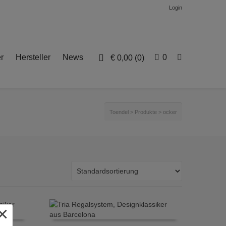
Login
r
Hersteller
News
0
€
0,00
(0)
Toendel
>
Produkte
>
ocker
×