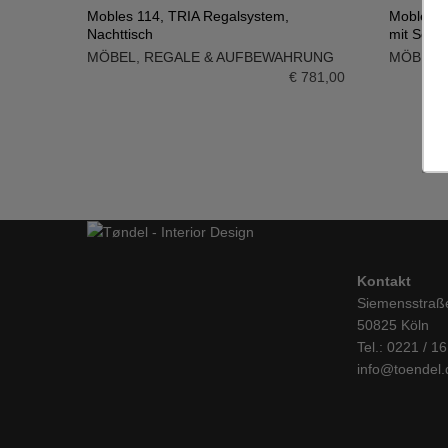
Mobles 114, TRIA Regalsystem,
Mobles 1
Nachttisch
mit Schr
IN DEN WARENKORB
IN DE
MÖBEL
,
REGALE & AUFBEWAHRUNG
MÖBEL
,
€
781,00
Kontakt
Siemensstraß
50825 Köln
Tel.: 0221 / 1
info@toendel.