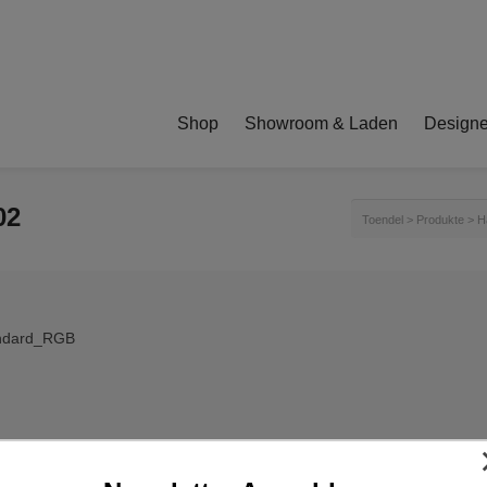
Shop
Showroom & Laden
Designe
02
Toendel
>
Produkte
>
H