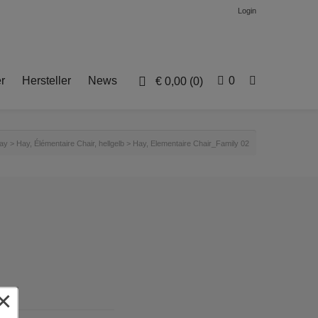
Login
r
Hersteller
News
0
€
0,00
(0)
ay
>
Hay, Élémentaire Chair, hellgelb
>
Hay, Elementaire Chair_Family 02
×