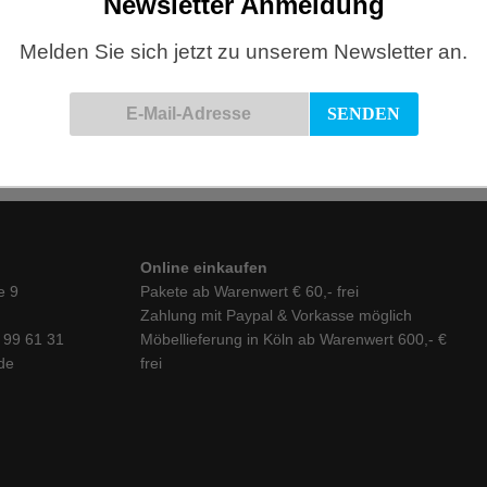
Newsletter Anmeldung
Melden Sie sich jetzt zu unserem Newsletter an.
Hay, Élém
Online einkaufen
e 9
Pakete ab Warenwert € 60,- frei
Zahlung mit Paypal & Vorkasse möglich
6 99 61 31
Möbellieferung in Köln ab Warenwert 600,- €
de
frei