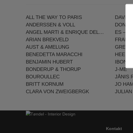
ALL THE WAY TO PARIS
DAVID 
ANDERSSEN & VOLL
DONNA
ANGEL MARTI & ENRIQUE DELAMO
ES – E
ARIAN BREKVELD
FRANC
AUST & AMELUNG
GRETA
BENEDETTA MARACCHI
HEE W
BENJAMIN HUBERT
IBON A
BONDERUP & THORUP
J-ME
BOUROULLEC
JĀNIS 
BRITT KORNUM
JO HA
CLARA VON ZWEIGBERGK
JULIAN
Kontakt