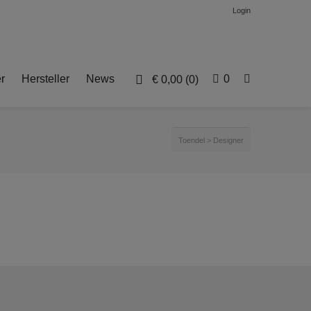
Login
r
Hersteller
News
0
€
0,00
(0)
Toendel
>
Designer