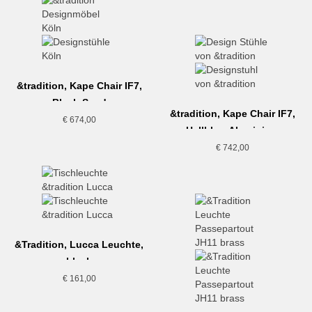
&tradition, Kape Chair IF7,
Black-Sand
&tradition, Kape Chair IF7,
€
674,00
Hellblau-Aluminium
€
742,00
&Tradition, Lucca Leuchte,
black
€
161,00