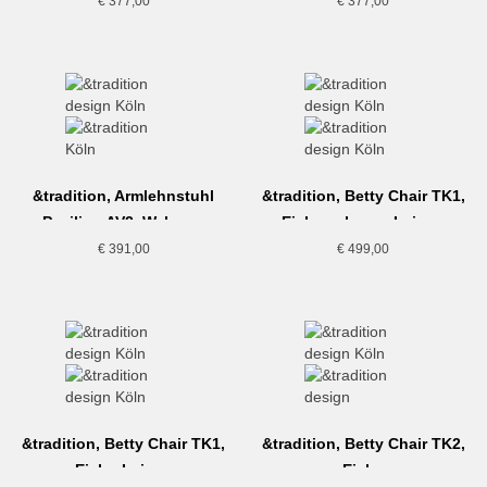
schwarz
€
377,00
€
377,00
&tradition, Armlehnstuhl
&tradition, Betty Chair TK1,
Pavilion AV2, Walnuss
Eiche schwarz-Leinen
€
391,00
€
499,00
&tradition, Betty Chair TK1,
&tradition, Betty Chair TK2,
Eiche-Leinen
Eiche