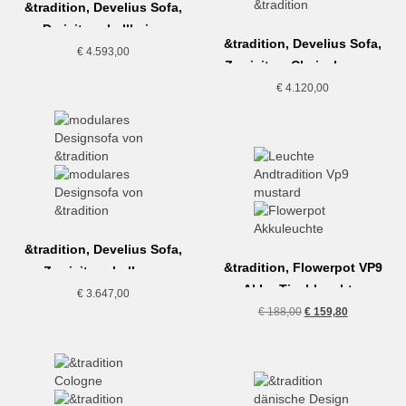
&tradition, Develius Sofa,
Dreisitzer, hellbeige
&tradition, Develius Sofa,
€
4.593,00
Zweisitzer Chaiselongue,
hellgrau
€
4.120,00
&tradition, Develius Sofa,
&tradition, Flowerpot VP9
Zweisitzer, hellgrau
Akku-Tischleuchte,
€
3.647,00
mustard
Ursprünglicher
Aktueller
€
188,00
€
159,80
Preis
Preis
war:
ist:
€ 188,00
€ 159,80.