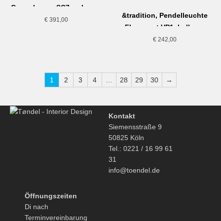
Copenhagen SC7, schwarz
&tradition, Pendelleuchte
€
391,00
Flowerpot VP1, hellgrau
€
242,00
1
2
3
4
…
28
29
30
→
Kontakt
Siemensstraße 9
50825 Köln
Tel.: 0221 / 16 99 61
31
info@toendel.de
Öffnungszeiten
Di nach
Terminvereinbarung