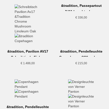
&tradition, Passepartout
JH11 Leuchte, brass
€
336,00
&tradition, Pavilion AV17
&tradition, Pendelleuchte
Schreibtisch, Eiche-
Copenhagen SC6, schwarz
Mushroom, Chrom
€
1.486,00
€
215,00
&tradition, Pendelleuchte