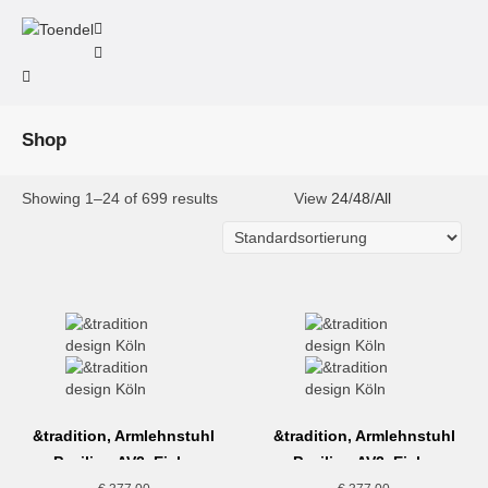
Shop
Showing 1–24 of 699 results
View
24
/
48
/
All
&tradition, Armlehnstuhl
&tradition, Armlehnstuhl
Pavilion AV2, Eiche
Pavilion AV2, Eiche