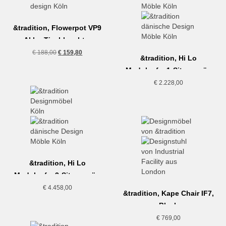
&tradition, Flowerpot VP9
Akku-Tischleuchte,
vermillion red
Ursprünglicher
Aktueller
€
188,00
€
159,80
&tradition, Hi Lo
Preis
Preis
Modulsofa, 1-Sitzer, grün
war:
ist:
€ 188,00
€ 159,80.
€
2.228,00
&tradition, Hi Lo
Modulsofa, 2-Sitzer, grün
€
4.458,00
&tradition, Kape Chair IF7,
Black
€
769,00