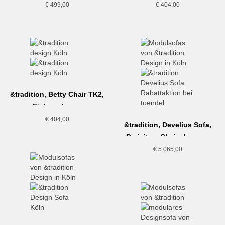
€
499,00
€
404,00
&tradition, Betty Chair TK2,
Eiche schwarz
€
404,00
&tradition, Develius Sofa,
Dreisitzer Chaiselongue,
hellbeige
€
5.065,00