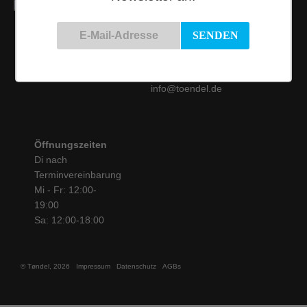
Kontakt
Siemensstraße 9
50825 Köln
Tel.: 0221 / 16 99 61
31
info@toendel.de
Öffnungszeiten
Di nach
Terminvereinbarung
Mi - Fr: 12:00-
19:00
Sa: 12:00-18:00
© Tøndel, 2026
Impressum
Datenschutz
AGBs