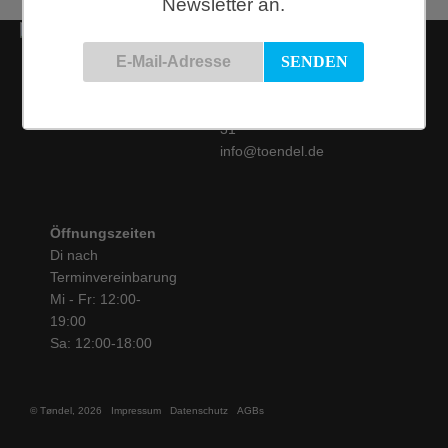
Newsletter an.
Kontakt
Siemensstraße 9
50825 Köln
Tel.: 0221 / 16 99 61
31
info@toendel.de
Öffnungszeiten
Di nach
Terminvereinbarung
Mi - Fr: 12:00-
19:00
Sa: 12:00-18:00
© Tøndel, 2026
Impressum
Datenschutz
AGBs