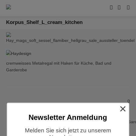
Korpus_Shelf_L_cream_kitchen
cremweisses Metalregal mit Haken für Küche, Bad und
Garderobe
0
×
Newsletter Anmeldung
HAY, Korpus Shelf L, Regal-Ga
Melden Sie sich jetzt zu unserem