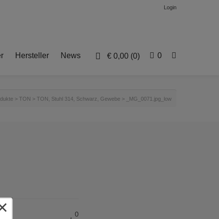
Login
r
Hersteller
News
0
€
0,00
(0)
dukte
>
TON
>
TON, Stuhl 314, Schwarz, Gewebe
>
_MG_0071.jpg_low
×
0