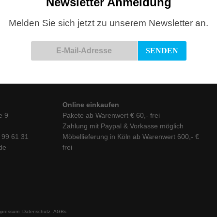
Newsletter Anmeldung
Melden Sie sich jetzt zu unserem Newsletter an.
TON, Stuhl
Online einkaufen
e 9
Pakete ab Warenwert € 60,- frei
Zahlung mit Paypal & Vorkasse möglich
6 99 61 31
Möbellieferung in Köln ab Warenwert 600,- €
de
frei
mpressum
Datenschutz
AGBs