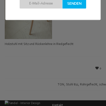
Holzstuhl mit Sitz und Rückenlehne in Riedgeflecht
0
TON, Stuhl 811, Rohrgeflecht, sch
Kontakt