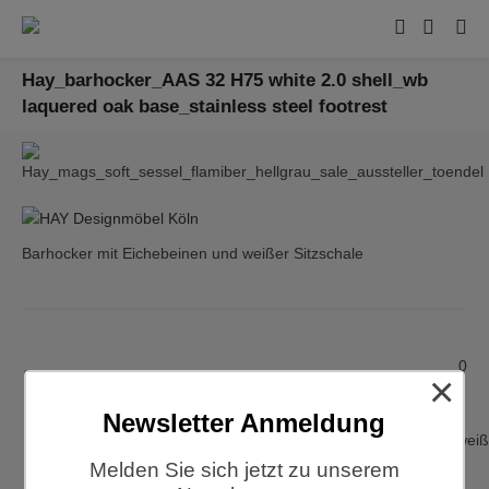
Hay_barhocker_AAS 32 H75 white 2.0 shell_wb
laquered oak base_stainless steel footrest
Barhocker mit Eichebeinen und weißer Sitzschale
0
×
Newsletter Anmeldung
Hay, About a Stool, AAS32, wei
Melden Sie sich jetzt zu unserem