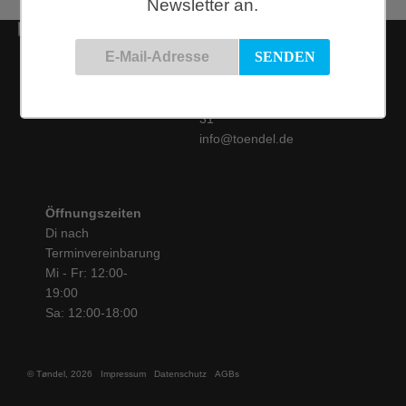
Newsletter an.
Kontakt
Siemensstraße 9
50825 Köln
Tel.: 0221 / 16 99 61
31
info@toendel.de
Öffnungszeiten
Di nach
Terminvereinbarung
Mi - Fr: 12:00-
19:00
Sa: 12:00-18:00
© Tøndel, 2026
Impressum
Datenschutz
AGBs