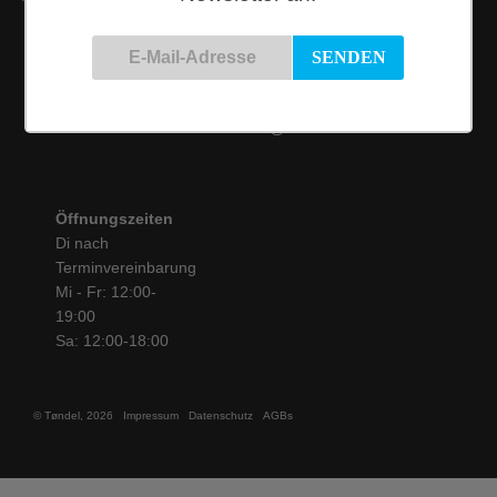
Kontakt
Siemensstraße 9
50825 Köln
Tel.: 0221 / 16 99 61
31
info@toendel.de
Öffnungszeiten
Di nach
Terminvereinbarung
Mi - Fr: 12:00-
19:00
Sa: 12:00-18:00
© Tøndel, 2026
Impressum
Datenschutz
AGBs