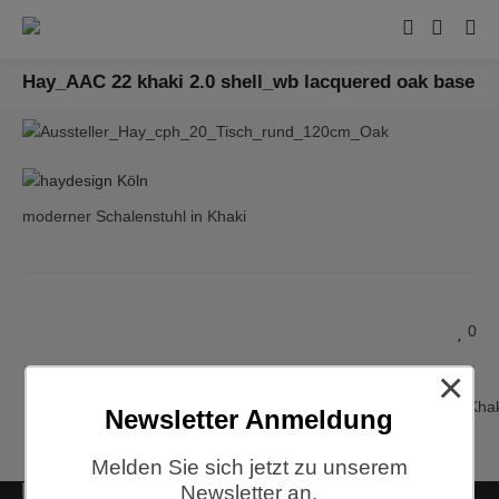
Hay_AAC 22 khaki 2.0 shell_wb lacquered oak base
moderner Schalenstuhl in Khaki
0
×
Hay, About a Chair, AAC22, Kha
Newsletter Anmeldung
Melden Sie sich jetzt zu unserem
Newsletter an.