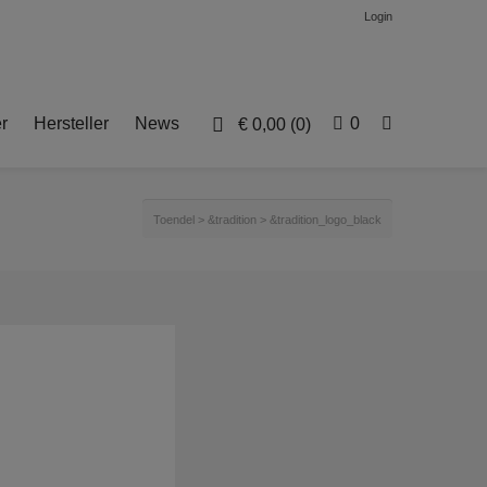
Login
r
Hersteller
News
0
€
0,00
(0)
Toendel
>
&tradition
>
&tradition_logo_black