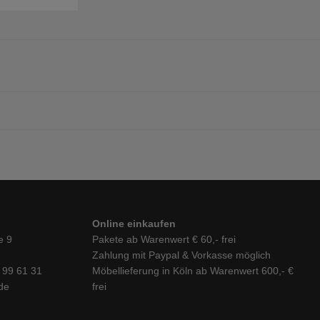
Online einkaufen
e 9
Pakete ab Warenwert € 60,- frei
Zahlung mit Paypal & Vorkasse möglich
6 99 61 31
Möbellieferung in Köln ab Warenwert 600,- €
de
frei