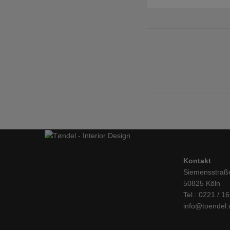
Kontakt
Siemensstraß
50825 Köln
Tel.: 0221 / 1
info@toendel.