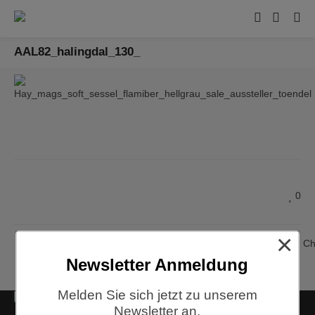
AAL82_halingdal_130_
0
×
Hay, AAL 82, About A Lounge Cha
Newsletter Anmeldung
Melden Sie sich jetzt zu unserem
Kontakt
Newsletter an.