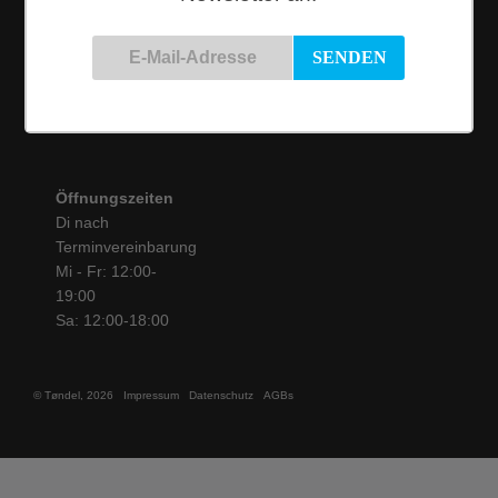
Siemensstraße 9
50825 Köln
Tel.: 0221 / 16 99 61
31
info@toendel.de
Öffnungszeiten
Di nach
Terminvereinbarung
Mi - Fr: 12:00-
19:00
Sa: 12:00-18:00
© Tøndel, 2026
Impressum
Datenschutz
AGBs