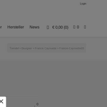
Login
r
Hersteller
News
0
€
0,00
(0)
Toendel
>
Designer
>
Francis Cayouette
>
Francis-Cayouette03
×
0