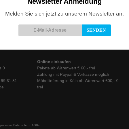
Newsletter Anmeldung
Melden Sie sich jetzt zu unserem Newsletter an.
Online einkaufen
e 9
Pakete ab Warenwert € 60,- frei
Zahlung mit Paypal & Vorkasse möglich
6 99 61 31
Möbellieferung in Köln ab Warenwert 600,- €
de
frei
mpressum
Datenschutz
AGBs