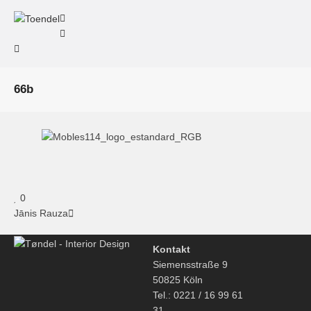
66b
0
Jānis Rauza
Kontakt
Siemensstraße 9
50825 Köln
Tel.: 0221 / 16 99 61
31