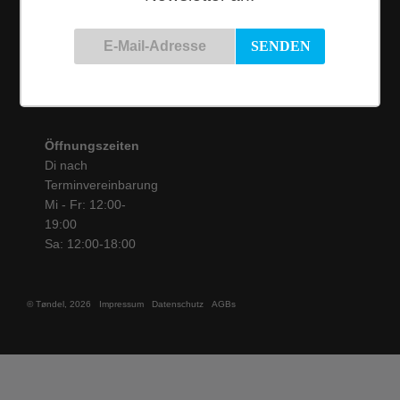
50825 Köln
Tel.: 0221 / 16 99 61
31
info@toendel.de
Öffnungszeiten
Di nach
Terminvereinbarung
Mi - Fr: 12:00-
19:00
Sa: 12:00-18:00
© Tøndel, 2026
Impressum
Datenschutz
AGBs