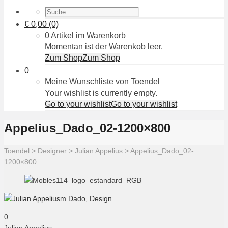
€
0,00
(0)
0 Artikel im Warenkorb
Momentan ist der Warenkob leer.
Zum Shop
Zum Shop
0
Meine Wunschliste von Toendel
Your wishlist is currently empty.
Go to your wishlist
Go to your wishlist
Appelius_Dado_02-1200×800
Toendel
>
Designer
>
Julian Appelius
>
Appelius_Dado_02-
1200×800
0