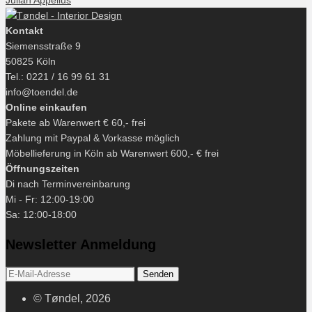
Julian Appelius
Kontakt
Siemensstraße 9
50825 Köln
Tel.: 0221 / 16 99 61 31
info@toendel.de
Online einkaufen
Pakete ab Warenwert € 60,- frei
Zahlung mit Paypal & Vorkasse möglich
Möbellieferung in Köln ab Warenwert 600,- € frei
Öffnungszeiten
Di nach Terminvereinbarung
Mi - Fr: 12:00-19:00
Sa: 12:00-18:00
Newsletter Anmeldung
© Tøndel, 2026