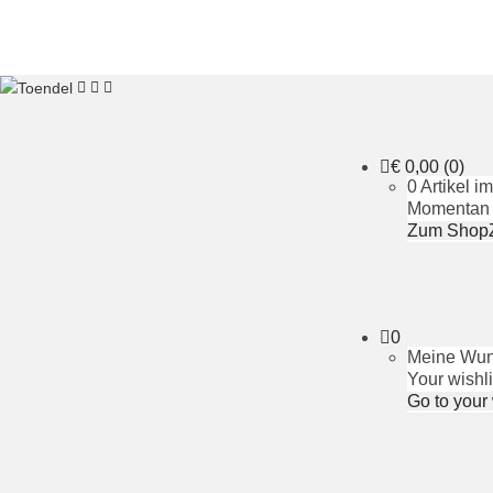
€
0,00
(0)
0 Artikel 
Momentan i
Zum Shop
0
Meine Wuns
Your wishli
Go to your 