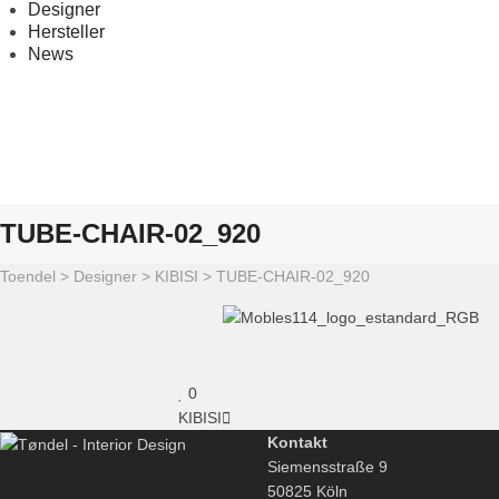
Designer
Hersteller
News
TUBE-CHAIR-02_920
Toendel
>
Designer
>
KIBISI
>
TUBE-CHAIR-02_920
0
KIBISI
Kontakt
Siemensstraße 9
50825 Köln