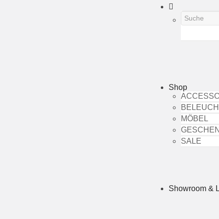
Shop
ACCESSO
BELEUC
MÖBEL
GESCHE
SALE
Showroom & 