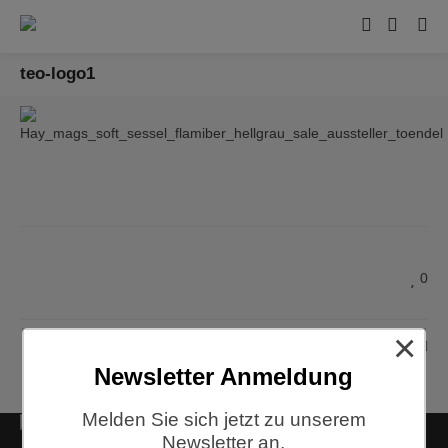
teo-logo1
0
×
dreizehngrad
Newsletter Anmeldung
Melden Sie sich jetzt zu unserem
Kontakt
Newsletter an.