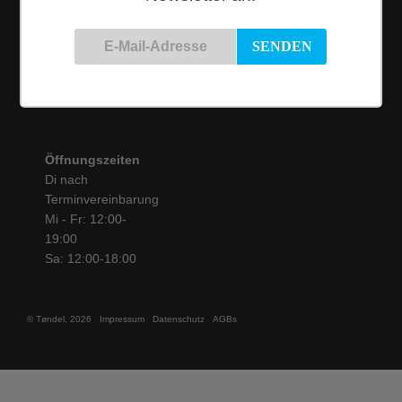
Siemensstraße 9
50825 Köln
Tel.: 0221 / 16 99 61
31
info@toendel.de
Öffnungszeiten
Di nach
Terminvereinbarung
Mi - Fr: 12:00-
19:00
Sa: 12:00-18:00
© Tøndel, 2026
Impressum
Datenschutz
AGBs