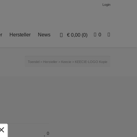
Login
r
Hersteller
News
0
€
0,00
(0)
Toendel
>
Hersteller
>
Keecie
>
KEECIE-LOGO Kopie
×
0