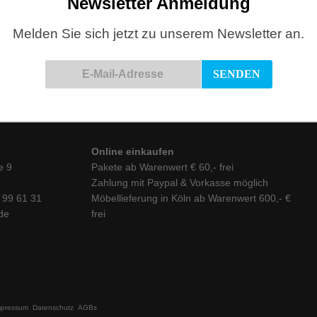
Newsletter Anmeldung
Melden Sie sich jetzt zu unserem Newsletter an.
Online einkaufen
e 9
Pakete ab Warenwert € 60,- frei
Zahlung mit Paypal & Vorkasse möglich
6 99 61 31
Möbellieferung in Köln ab Warenwert 600,- €
de
frei
mpressum
Datenschutz
AGBs