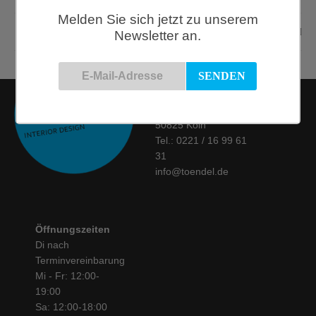
Melden Sie sich jetzt zu unserem
MOEBE
Newsletter an.
Kontakt
Siemensstraße 9
50825 Köln
Tel.: 0221 / 16 99 61
31
info@toendel.de
Öffnungszeiten
Di nach
Terminvereinbarung
Mi - Fr: 12:00-
19:00
Sa: 12:00-18:00