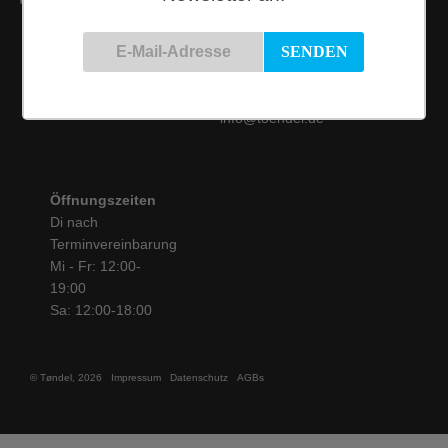
Kontakt
Siemensstraße 9
50825 Köln
Tel.: 0221 / 16 99 61
31
info@toendel.de
Öffnungszeiten
Di nach
Terminvereinbarung
Mi - Fr: 12:00-
19:00
Sa: 12:00-18:00
© Tøndel, 2026
Impressum
Datenschutz
AGBs