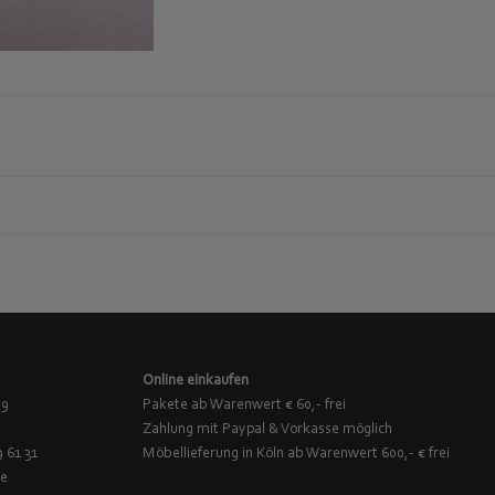
Online einkaufen
 9
Pakete ab Warenwert € 60,- frei
Zahlung mit Paypal & Vorkasse möglich
9 61 31
Möbellieferung in Köln ab Warenwert 600,- € frei
de