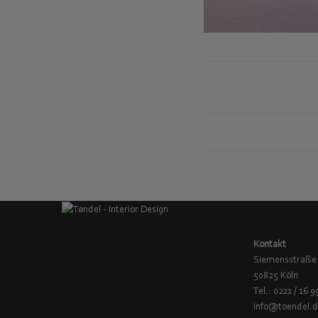
Kontakt
Siemensstraße
50825 Köln
Tel.: 0221 / 16 9
info@toendel.