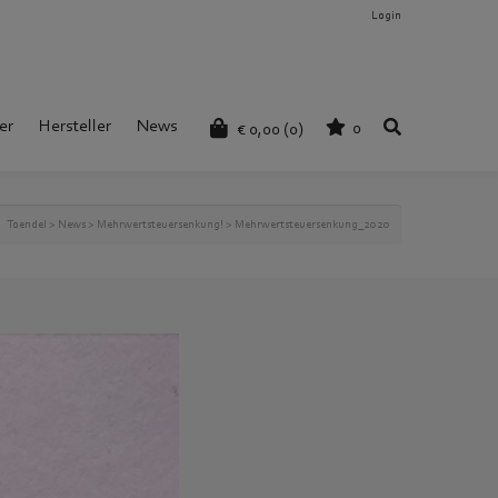
Login
er
Hersteller
News
0
€
0,00
(0)
Toendel
>
News
>
Mehrwertsteuersenkung!
>
Mehrwertsteuersenkung_2020