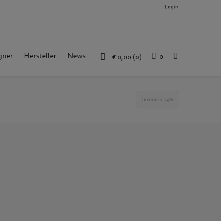
Login
gner
Hersteller
News
0
€
0,00
(0)
Toendel
>
15%