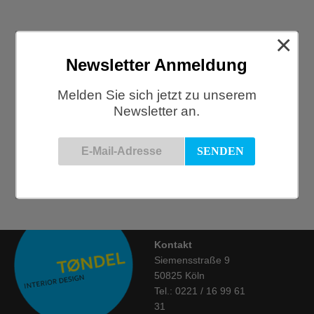
×
Newsletter Anmeldung
TØNDEL ab Juni
Melden Sie sich jetzt zu unserem
Newsletter an.
Wir freuen uns sehr, dass wir endlich wieder ohne Click &
Meet öffnen können! Da aber Abstand halten immer...
26/05/2021
0
Kontakt
Siemensstraße 9
50825 Köln
Tel.: 0221 / 16 99 61
31