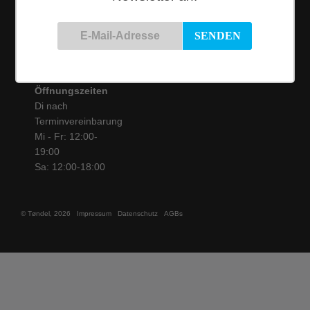
Tel.: 0221 / 16 99 61
31
info@toendel.de
Öffnungszeiten
Di nach
Terminvereinbarung
Mi - Fr: 12:00-
19:00
Sa: 12:00-18:00
© Tøndel, 2026
Impressum
Datenschutz
AGBs