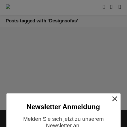
Posts tagged with ‘Designsofas’
10% Rabatt auf alle Fest Amsterdam Möbel
Vom 17. Mai bis 17. Juni 2018 bekommt ihr 10% Rabatt auf
jede Möbelbestellung von Fest Amsterdam. Den
Friday Chair...
17/05/2018
0
×
Newsletter Anmeldung
Kontakt
Melden Sie sich jetzt zu unserem
Siemensstraße 9
Newsletter an.