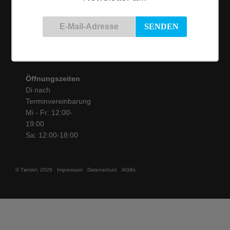
50825 Köln
Tel.: 0221 / 16 99 61
31
info@toendel.de
Öffnungszeiten
Di nach
Terminvereinbarung
Mi - Fr: 12:00-
19:00
Sa: 12:00-18:00
© Tøndel, 2026
Impressum
Datenschutz
AGBs