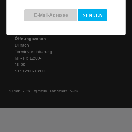
Tel.: 0221 / 16 99 61
31
info@toendel.de
Öffnungszeiten
Di nach
Terminvereinbarung
Mi - Fr: 12:00-
19:00
Sa: 12:00-18:00
© Tøndel, 2026
Impressum
Datenschutz
AGBs